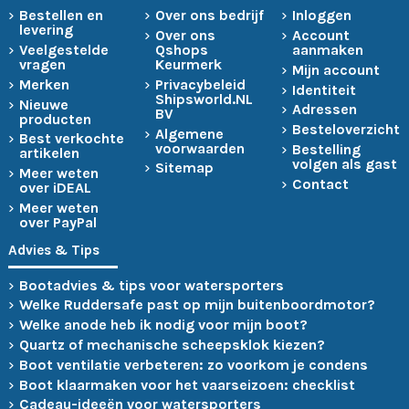
Bestellen en
Over ons bedrijf
Inloggen
levering
Over ons
Account
Veelgestelde
Qshops
aanmaken
vragen
Keurmerk
Mijn account
Merken
Privacybeleid
Identiteit
Shipsworld.NL
Nieuwe
Adressen
BV
producten
Besteloverzicht
Algemene
Best verkochte
voorwaarden
Bestelling
artikelen
volgen als gast
Sitemap
Meer weten
Contact
over iDEAL
Meer weten
over PayPal
Advies & Tips
Bootadvies & tips voor watersporters
Welke Ruddersafe past op mijn buitenboordmotor?
Welke anode heb ik nodig voor mijn boot?
Quartz of mechanische scheepsklok kiezen?
Boot ventilatie verbeteren: zo voorkom je condens
Boot klaarmaken voor het vaarseizoen: checklist
Cadeau-ideeën voor watersporters