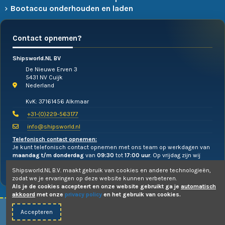
Bootaccu onderhouden en laden
Contact opnemen?
Shipsworld.NL BV
De Nieuwe Erven 3
5431 NV Cuijk
Nederland
KvK: 37161456 Alkmaar
+31-(0)229-563177
info@shipsworld.nl
Telefonisch contact opnemen:
Je kunt telefonisch contact opnemen met ons team op werkdagen van
maandag t/m donderdag
van
09:30
tot
17:00 uur
. Op vrijdag zijn wij
alleen te mailen!
Shipsworld.NL B.V. maakt gebruik van cookies en andere technologieën,
zodat we je ervaringen op deze website kunnen verbeteren.
Als je de cookies accepteert en onze website gebruikt ga je
automatisch
akkoord
met onze
privacy policy
en het gebruik van cookies.
Accepteren
© 2010-2026 -
Shipsworld.NL B.V.
- Webdesign:
Uw PC Draait Door