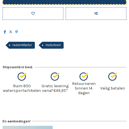
radarreflector
motorboot
Shipsworld.nl bied:
Retourneren
Ruim 850
Gratis levering
binnen 14
Veilig betalen
watersportartikelen
vanaf €49,95*
dagen
En aanbiedingen!