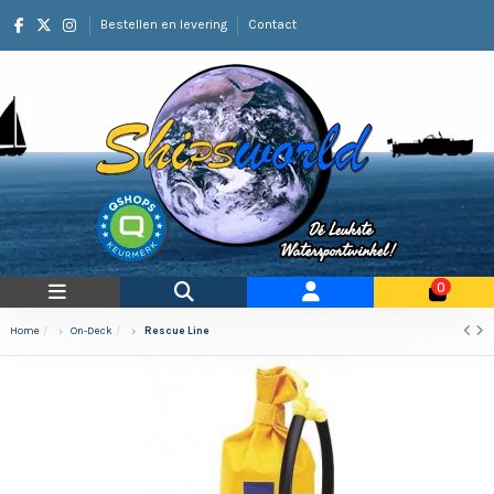
Bestellen en levering
Contact
0
Home
On-Deck
Rescue Line