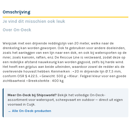
Omschrijving
Je vind dit misschien ook leuk
Over On-Deck
Werpzak met een drijvende reddingslijn van 20 meter, welke naar de
drenkeling kan worden geworpen. Ook te gebruiken voor andere doeleinden,
zoals het aanleggen van een lijn naar een dok, en ook bij watersporten op de
rivier, zoals kanoën, raften, enz. De Rescue Line is verzwaard, zodat deze op
een redelijke afstand nauwkeurig kan worden gegooid, zelfs bij harde wind.
Het heeft een grijplus aan beide uiteinden, waardoor zowel de redder als de
overlevende houvast hebben. Kenmerken : • 20 m drijvende lijn Ø 7,5 mm,
conform OSR § 4.22.5.. • Gewicht: 500 g. • Kleur : Felgeel kleur voor een goede
zichtbaarheid. • Breeksterkte : 400 kg.
Meer On-Deck bij Shipsworld?
Bekijk het volledige On-Deck-
assortiment voor watersport, scheepvaart en outdoor — direct uit eigen
voorraad in Cuijk.
→ Alle On-Deck-producten