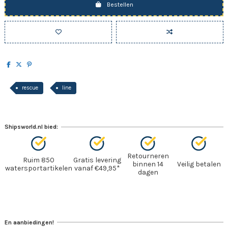
Bestellen
rescue
line
Shipsworld.nl bied:
Retourneren
Ruim 850
Gratis levering
binnen 14
Veilig betalen
watersportartikelen
vanaf €49,95*
dagen
En aanbiedingen!