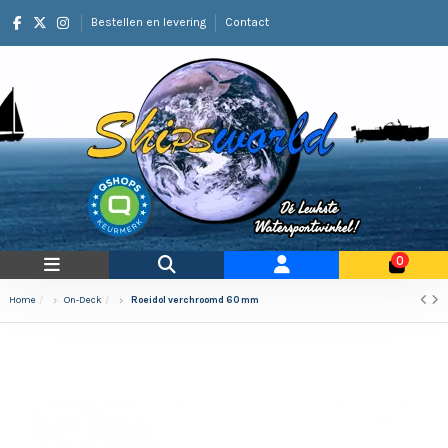
Bestellen en levering
Contact
0
Home
On-Deck
Roeidol verchroomd 60 mm