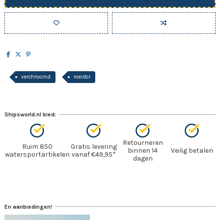
verchroomd
roeidol
Shipsworld.nl bied:
Retourneren
Ruim 850
Gratis levering
binnen 14
Veilig betalen
watersportartikelen
vanaf €49,95*
dagen
En aanbiedingen!