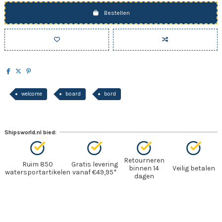
Bestellen
welcome
board
bord
Shipsworld.nl bied:
Retourneren
Ruim 850
Gratis levering
binnen 14
Veilig betalen
watersportartikelen
vanaf €49,95*
dagen