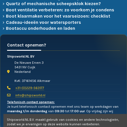
Quartz of mechanische scheepsklok kiezen?
Boot ventilatie verbeteren: zo voorkom je condens
Boot klaarmaken voor het vaarseizoen: checklist
Cadeau-ideeën voor watersporters
Bootaccu onderhouden en laden
Contact opnemen?
Shipsworld.NL BV
De Nieuwe Erven 3
5431 NV Cuijk
Nederland
KvK: 37161456 Alkmaar
+31-(0)229-563177
info@shipsworld.nl
Telefonisch contact opnemen:
Je kunt telefonisch contact opnemen met ons team op werkdagen van
maandag t/m donderdag
van
09:30
tot
17:00 uur
. Op vrijdag zijn wij
alleen te mailen!
Shipsworld.NL B.V. maakt gebruik van cookies en andere technologieën,
zodat we je ervaringen op deze website kunnen verbeteren.