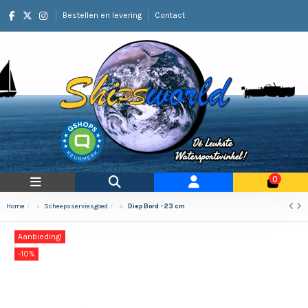
Bestellen en levering
Contact
0
Home
Scheepsserviesgoed
Diep Bord - 23 cm
Aanbieding!
-10%