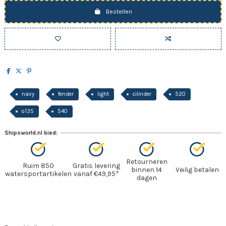
Bestellen
navy
fender
light
cilinder
520
o135
540
Shipsworld.nl bied:
Retourneren
Ruim 850
Gratis levering
binnen 14
Veilig betalen
watersportartikelen
vanaf €49,95*
dagen