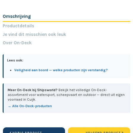
Omschrijving
Productdetails
Je vind dit misschien ook leuk
Over On-Deck
Lees ook:
Veiligheid aan boord — welke producten zijn verstandig?
Meer On-Deck bij Shipsworld?
Bekijk het volledige On-Deck-
assortiment voor watersport, scheepvaart en outdoor — direct uit eigen
voorraad in Cuijk.
→ Alle On-Deck-producten
VORIG PRODUCT
VOLGEND PRODUCT