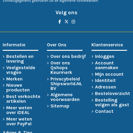
contactgegevens gebruiken uit de algemene voorwaarden.
Volg ons
Informatie
Over Ons
Klantenservice
Bestellen en
Over ons bedrijf
Inloggen
levering
Over ons
Account
Veelgestelde
Qshops
aanmaken
vragen
Keurmerk
Mijn account
Merken
Privacybeleid
Identiteit
Shipsworld.NL
Nieuwe
Adressen
BV
producten
Besteloverzicht
Algemene
Best verkochte
voorwaarden
Bestelling
artikelen
volgen als gast
Sitemap
Meer weten
Contact
over iDEAL
Meer weten
over PayPal
Advies & Tips