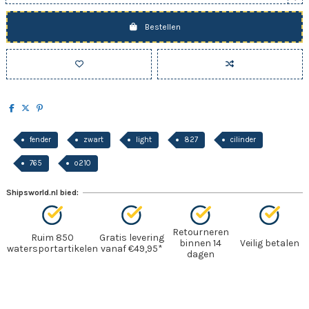
Bestellen
fender
zwart
light
827
cilinder
765
o210
Shipsworld.nl bied:
Retourneren
Ruim 850
Gratis levering
binnen 14
Veilig betalen
watersportartikelen
vanaf €49,95*
dagen