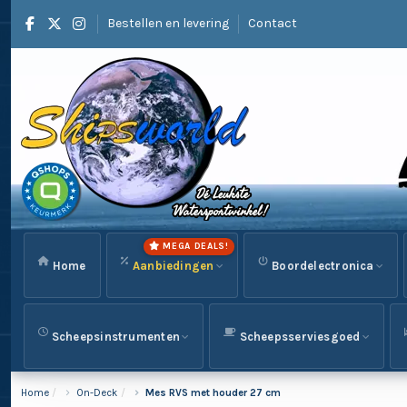
Bestellen en levering
Contact
MEGA DEALS!
Home
Aanbiedingen
Boordelectronica
Scheepsinstrumenten
Scheepsserviesgoed
Home
On-Deck
Mes RVS met houder 27 cm