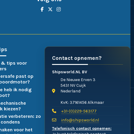
ips
Contact opnemen?
 & tips voor
ers
Shipsworld.NL BV
ersafe past op
De Nieuwe Erven 3
nboordmotor?
5431 NV Cuijk
e heb ik nodig
Nederland
boot?
KvK: 37161456 Alkmaar
mechanische
k kiezen?
+31-(0)229-563177
atie verbeteren: zo
info@shipsworld.nl
 condens
Telefonisch contact opnemen:
maken voor het