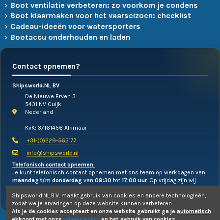
Boot ventilatie verbeteren: zo voorkom je condens
Boot klaarmaken voor het vaarseizoen: checklist
Cadeau-ideeën voor watersporters
Bootaccu onderhouden en laden
Contact opnemen?
Shipsworld.NL BV
De Nieuwe Erven 3
5431 NV Cuijk
Nederland
KvK: 37161456 Alkmaar
+31-(0)229-563177
info@shipsworld.nl
Telefonisch contact opnemen:
Je kunt telefonisch contact opnemen met ons team op werkdagen van
maandag t/m donderdag
van
09:30
tot
17:00 uur
. Op vrijdag zijn wij
alleen te mailen!
Shipsworld.NL B.V. maakt gebruik van cookies en andere technologieën,
zodat we je ervaringen op deze website kunnen verbeteren.
Als je de cookies accepteert en onze website gebruikt ga je
automatisch
akkoord
met onze
privacy policy
en het gebruik van cookies.