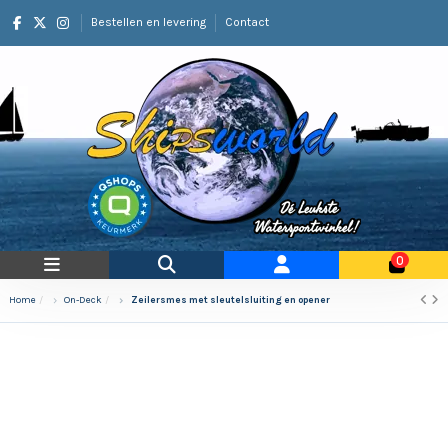
Bestellen en levering
Contact
0
Home
On-Deck
Zeilersmes met sleutelsluiting en opener