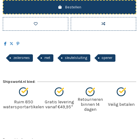
Bestellen
zeilersmes
met
sleutelsluiting
opener
Shipsworld.nl bied:
Retourneren
Ruim 850
Gratis levering
binnen 14
Veilig betalen
watersportartikelen
vanaf €49,95*
dagen