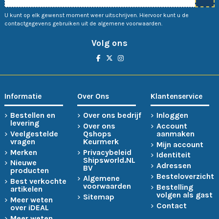
U kunt op elk gewenst moment weer uitschrijven. Hiervoor kunt u de
contactgegevens gebruiken uit de algemene voorwaarden.
Volg ons
Informatie
Over Ons
Klantenservice
Bestellen en
Over ons bedrijf
Inloggen
levering
Over ons
Account
Veelgestelde
Qshops
aanmaken
vragen
Keurmerk
Mijn account
Merken
Privacybeleid
Identiteit
Shipsworld.NL
Nieuwe
Adressen
BV
producten
Besteloverzicht
Algemene
Best verkochte
voorwaarden
Bestelling
artikelen
volgen als gast
Sitemap
Meer weten
Contact
over iDEAL
Meer weten