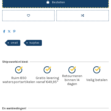
Bestellen
small
kuiptas
Shipsworld.nl bied:
Retourneren
Ruim 850
Gratis levering
binnen 14
Veilig betalen
watersportartikelen
vanaf €49,95*
dagen
En aanbiedingen!