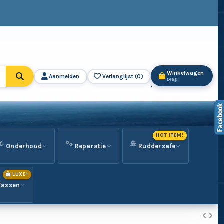
Winkelwagen
Aanmelden
Verlanglijst (
0
)
Leeg
HOT ITEM!
Onderhoud
Reparatie
Ruddersafe
LUXE!
Tassen