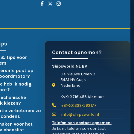
ips
Contact opnemen?
 & tips voor
ers
Shipsworld.NL BV
ersafe past op
De Nieuwe Erven 3
nboordmotor?
5431 NV Cuijk
e heb ik nodig
Nederland
boot?
KvK: 37161456 Alkmaar
mechanische
k kiezen?
+31-(0)229-563177
atie verbeteren: zo
info@shipsworld.nl
 condens
Telefonisch contact opnemen:
maken voor het
Je kunt telefonisch contact
: checklist