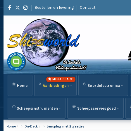
Bestellen en levering
Contact
MEGA DEALS!
Home
Aanbiedingen
Boordelectronica
Scheepsinstrumenten
Scheepsserviesgoed
Home
On-Deck
Lensplug met 2 gaatjes