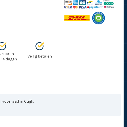
urneren
Veilig betalen
 14 dagen
 voorraad in Cuijk.