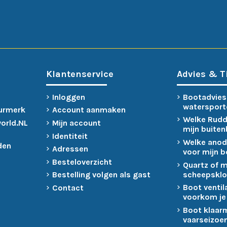
Klantenservice
Advies & T
Inloggen
Bootadvies
watersport
urmerk
Account aanmaken
Welke Rudd
world.NL
Mijn account
mijn buite
Identiteit
Welke anod
den
Adressen
voor mijn 
Besteloverzicht
Quartz of 
scheepsklo
Bestelling volgen als gast
Boot ventil
Contact
voorkom je
Boot klaar
vaarseizoen