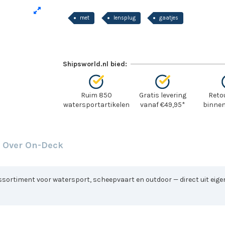
met
lensplug
gaatjes
Shipsworld.nl bied:
Ruim 850
Gratis levering
Reto
watersportartikelen
vanaf €49,95*
binnen
Over On-Deck
sortiment voor watersport, scheepvaart en outdoor — direct uit eigen