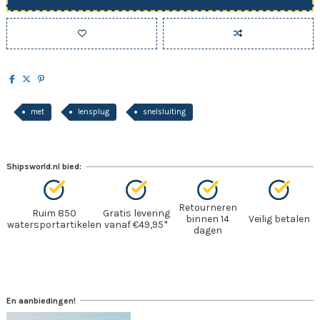
met
lensplug
snelsluiting
Shipsworld.nl bied:
Retourneren
Ruim 850
Gratis levering
binnen 14
Veilig betalen
watersportartikelen
vanaf €49,95*
dagen
En aanbiedingen!