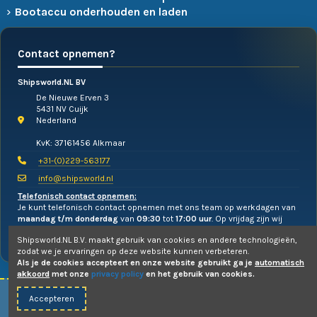
Bootaccu onderhouden en laden
Contact opnemen?
Shipsworld.NL BV
De Nieuwe Erven 3
5431 NV Cuijk
Nederland
KvK: 37161456 Alkmaar
+31-(0)229-563177
info@shipsworld.nl
Telefonisch contact opnemen:
Je kunt telefonisch contact opnemen met ons team op werkdagen van
maandag t/m donderdag
van
09:30
tot
17:00 uur
. Op vrijdag zijn wij
alleen te mailen!
Shipsworld.NL B.V. maakt gebruik van cookies en andere technologieën,
zodat we je ervaringen op deze website kunnen verbeteren.
Als je de cookies accepteert en onze website gebruikt ga je
automatisch
akkoord
met onze
privacy policy
en het gebruik van cookies.
Accepteren
© 2010-2026 -
Shipsworld.NL B.V.
- Webdesign:
Uw PC Draait Door