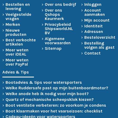
Bestellen en
Over ons bedrijf
Inloggen
levering
Over ons
Account
Veelgestelde
Qshops
aanmaken
vragen
Keurmerk
Mijn account
Merken
Privacybeleid
Identiteit
Shipsworld.NL
Nieuwe
Adressen
BV
producten
Besteloverzicht
Algemene
Best verkochte
voorwaarden
Bestelling
artikelen
volgen als gast
Sitemap
Meer weten
Contact
over iDEAL
Meer weten
over PayPal
Advies & Tips
Bootadvies & tips voor watersporters
Welke Ruddersafe past op mijn buitenboordmotor?
Welke anode heb ik nodig voor mijn boot?
Quartz of mechanische scheepsklok kiezen?
Boot ventilatie verbeteren: zo voorkom je condens
Boot klaarmaken voor het vaarseizoen: checklist
Cadeau-ideeën voor watersporters