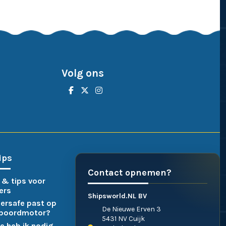
Volg ons
ips
Contact opnemen?
 & tips voor
ers
Shipsworld.NL BV
ersafe past op
De Nieuwe Erven 3
nboordmotor?
5431 NV Cuijk
e heb ik nodig