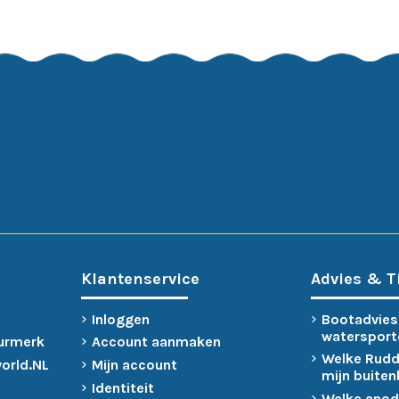
Klantenservice
Advies & T
Inloggen
Bootadvies
watersport
urmerk
Account aanmaken
Welke Rudd
world.NL
Mijn account
mijn buite
Identiteit
Welke anod