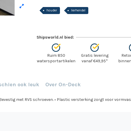
houder
lierhendel
Shipsworld.nl bied:
Ruim 850
Gratis levering
Reto
watersportartikelen
vanaf €49,95*
binnen
schien ook leuk
Over On-Deck
 Bevestig met RVS schroeven. • Plastic versterking zorgt voor vormvas