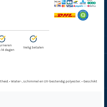
urneren
Veilig betalen
 14 dagen
theid. • Water-, schimmel en UV-bestendig polyester. • Geschikt