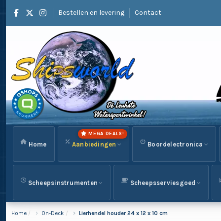
Bestellen en levering
Contact
MEGA DEALS!
Home
Aanbiedingen
Boordelectronica
Scheepsinstrumenten
Scheepsserviesgoed
Home
On-Deck
Lierhendel houder 24 x 12 x 10 cm