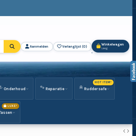
Winkelwagen
Aanmelden
Verlanglijst (
0
)
Leeg
HOT ITEM!
Onderhoud
Reparatie
Ruddersafe
LUXE!
Tassen