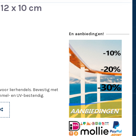
12 x 10 cm
En aanbiedingen!
voor lierhendels. Bevestig met
mmel- en UV-bestendig.