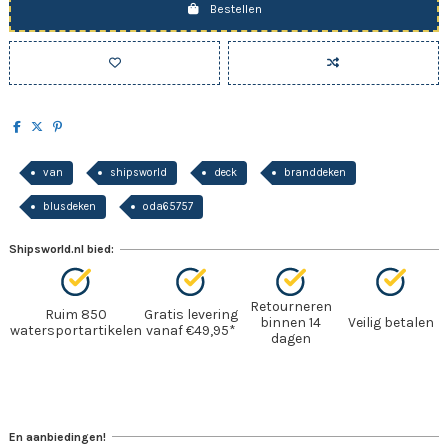
Bestellen
van
shipsworld
deck
branddeken
blusdeken
oda65757
Shipsworld.nl bied:
Retourneren
Ruim 850
Gratis levering
binnen 14
Veilig betalen
watersportartikelen
vanaf €49,95*
dagen
En aanbiedingen!