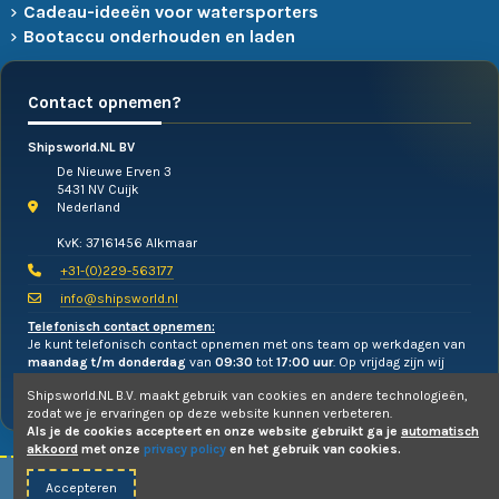
Cadeau-ideeën voor watersporters
Bootaccu onderhouden en laden
Contact opnemen?
Shipsworld.NL BV
De Nieuwe Erven 3
5431 NV Cuijk
Nederland
KvK: 37161456 Alkmaar
+31-(0)229-563177
info@shipsworld.nl
Telefonisch contact opnemen:
Je kunt telefonisch contact opnemen met ons team op werkdagen van
maandag t/m donderdag
van
09:30
tot
17:00 uur
. Op vrijdag zijn wij
alleen te mailen!
Shipsworld.NL B.V. maakt gebruik van cookies en andere technologieën,
zodat we je ervaringen op deze website kunnen verbeteren.
Als je de cookies accepteert en onze website gebruikt ga je
automatisch
akkoord
met onze
privacy policy
en het gebruik van cookies.
Accepteren
© 2010-2026 -
Shipsworld.NL B.V.
- Webdesign:
Uw PC Draait Door