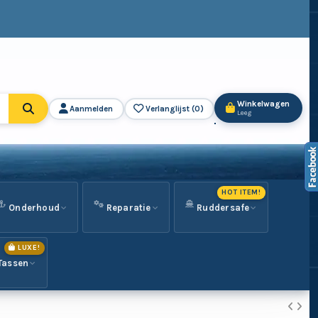
Winkelwagen
Aanmelden
Verlanglijst (
0
)
Leeg
HOT ITEM!
Onderhoud
Reparatie
Ruddersafe
LUXE!
Tassen