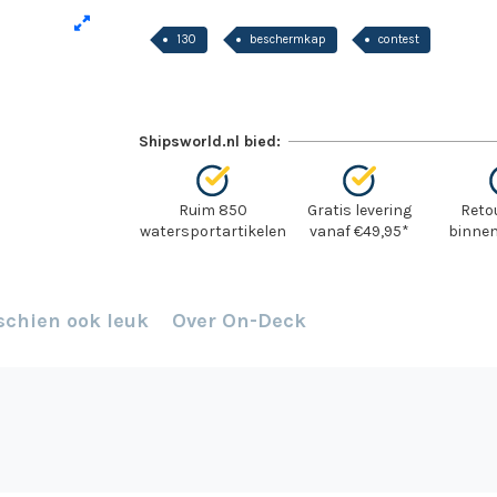
130
beschermkap
contest
Shipsworld.nl bied:
Ruim 850
Gratis levering
Reto
watersportartikelen
vanaf €49,95*
binnen
schien ook leuk
Over On-Deck