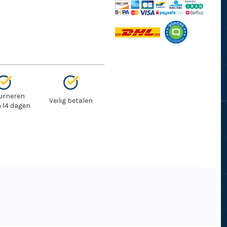
urneren
Veilig betalen
 14 dagen