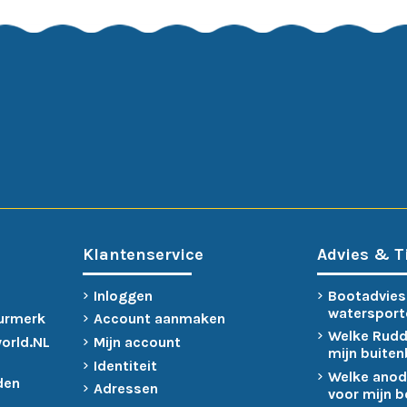
Klantenservice
Advies & T
Inloggen
Bootadvies
watersport
urmerk
Account aanmaken
Welke Rudd
world.NL
Mijn account
mijn buite
Identiteit
Welke anod
den
Adressen
voor mijn 