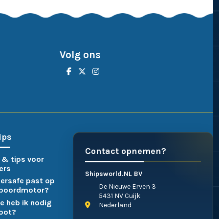
Volg ons
ips
Contact opnemen?
 & tips voor
ers
Shipsworld.NL BV
ersafe past op
De Nieuwe Erven 3
nboordmotor?
5431 NV Cuijk
e heb ik nodig
Nederland
boot?