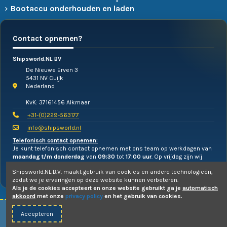
Bootaccu onderhouden en laden
Contact opnemen?
Shipsworld.NL BV
De Nieuwe Erven 3
5431 NV Cuijk
Nederland
KvK: 37161456 Alkmaar
+31-(0)229-563177
info@shipsworld.nl
Telefonisch contact opnemen:
Je kunt telefonisch contact opnemen met ons team op werkdagen van
maandag t/m donderdag
van
09:30
tot
17:00 uur
. Op vrijdag zijn wij
alleen te mailen!
Shipsworld.NL B.V. maakt gebruik van cookies en andere technologieën,
zodat we je ervaringen op deze website kunnen verbeteren.
Als je de cookies accepteert en onze website gebruikt ga je
automatisch
akkoord
met onze
privacy policy
en het gebruik van cookies.
Accepteren
© 2010-2026 -
Shipsworld.NL B.V.
- Webdesign:
Uw PC Draait Door