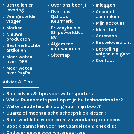
Bestellen en
Over ons bedrijf
Inloggen
levering
Over ons
Account
Veelgestelde
Qshops
aanmaken
vragen
Keurmerk
Mijn account
Merken
Privacybeleid
Identiteit
Shipsworld.NL
Nieuwe
Adressen
BV
producten
Besteloverzicht
Algemene
Best verkochte
voorwaarden
Bestelling
artikelen
volgen als gast
Sitemap
Meer weten
Contact
over iDEAL
Meer weten
over PayPal
Advies & Tips
Bootadvies & tips voor watersporters
Welke Ruddersafe past op mijn buitenboordmotor?
Welke anode heb ik nodig voor mijn boot?
Quartz of mechanische scheepsklok kiezen?
Boot ventilatie verbeteren: zo voorkom je condens
Boot klaarmaken voor het vaarseizoen: checklist
Cadeau-ideeën voor watersporters