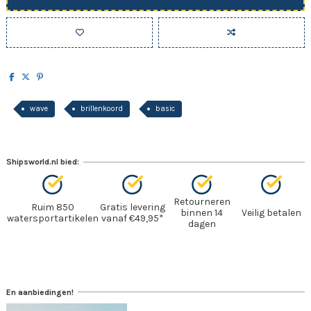
wave
brillenkoord
basic
Shipsworld.nl bied:
Retourneren
Ruim 850
Gratis levering
binnen 14
Veilig betalen
watersportartikelen
vanaf €49,95*
dagen
En aanbiedingen!