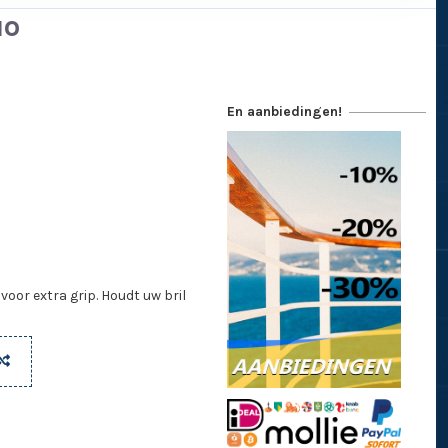
uo
En aanbiedingen!
oor extra grip. Houdt uw bril