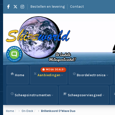
Bestellen en levering
Contact
MEGA DEALS!
Home
Aanbiedingen
Boordelectronica
Scheepsinstrumenten
Scheepsserviesgoed
Home
On-Deck
Brillenkoord O'Wave Duo