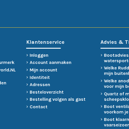
Klantenservice
Advies & T
Inloggen
Bootadvies
watersport
urmerk
Account aanmaken
Welke Rudd
world.NL
Mijn account
mijn buite
Identiteit
Welke anod
den
Adressen
voor mijn 
Besteloverzicht
Quartz of 
scheepsklo
Bestelling volgen als gast
Boot ventil
Contact
voorkom je
Boot klaar
vaarseizoen