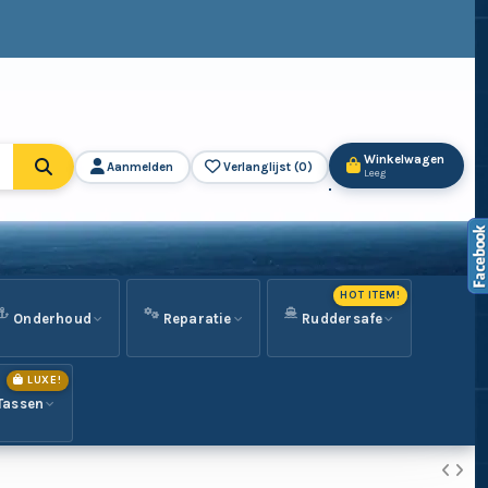
Winkelwagen
Aanmelden
Verlanglijst (
0
)
Leeg
HOT ITEM!
Onderhoud
Reparatie
Ruddersafe
LUXE!
Tassen