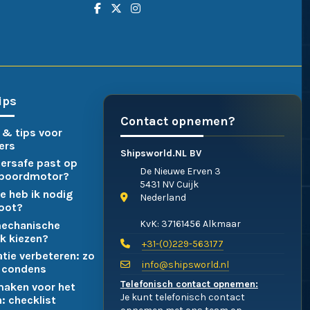
ips
Contact opnemen?
 & tips voor
ers
Shipsworld.NL BV
ersafe past op
De Nieuwe Erven 3
nboordmotor?
5431 NV Cuijk
e heb ik nodig
Nederland
boot?
KvK: 37161456 Alkmaar
mechanische
k kiezen?
+31-(0)229-563177
atie verbeteren: zo
info@shipsworld.nl
 condens
Telefonisch contact opnemen:
maken voor het
Je kunt telefonisch contact
: checklist