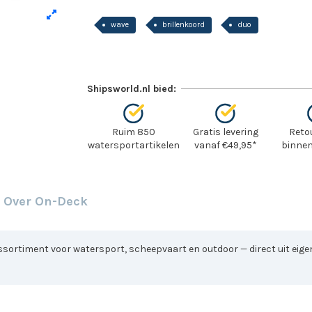
wave
brillenkoord
duo
Shipsworld.nl bied:
Ruim 850
Gratis levering
Reto
watersportartikelen
vanaf €49,95*
binnen
Over On-Deck
sortiment voor watersport, scheepvaart en outdoor — direct uit eigen