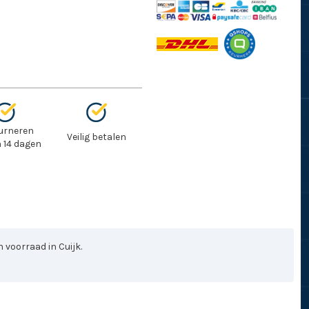
urneren
Veilig betalen
 14 dagen
 voorraad in Cuijk.