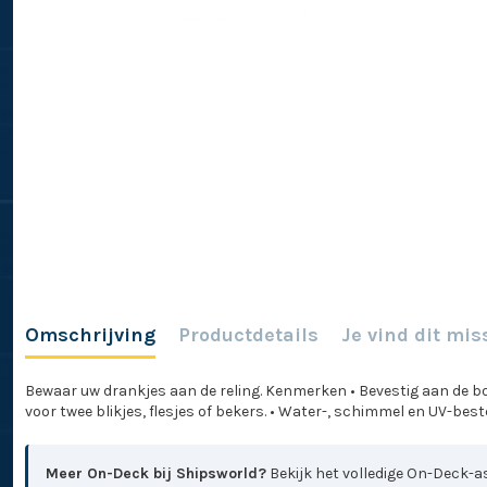
Omschrijving
Productdetails
Je vind dit mis
Bewaar uw drankjes aan de reling. Kenmerken • Bevestig aan de bo
voor twee blikjes, flesjes of bekers. • Water-, schimmel en UV-bes
Meer On-Deck bij Shipsworld?
Bekijk het volledige On-Deck-as