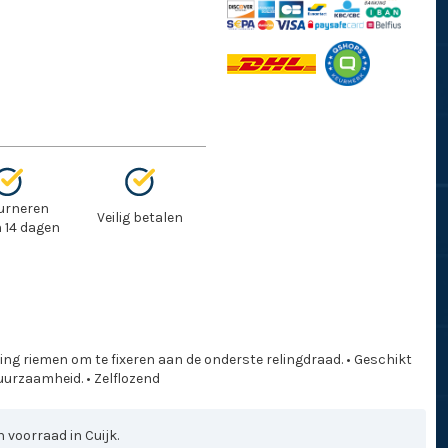
urneren
Veilig betalen
 14 dagen
ng riemen om te fixeren aan de onderste relingdraad. • Geschikt
duurzaamheid. • Zelflozend
 voorraad in Cuijk.