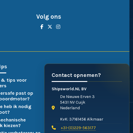
Volg ons
ips
Contact opnemen?
 & tips voor
ers
Shipsworld.NL BV
ersafe past op
De Nieuwe Erven 3
nboordmotor?
5431 NV Cuijk
e heb ik nodig
Nederland
boot?
KvK: 37161456 Alkmaar
mechanische
k kiezen?
+31-(0)229-563177
atie verbeteren: zo