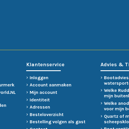
Klantenservice
Advies & T
Inloggen
Bootadvies
watersport
urmerk
Account aanmaken
Welke Rudd
world.NL
Mijn account
mijn buite
Identiteit
Welke anod
den
Adressen
voor mijn 
Besteloverzicht
Quartz of 
scheepsklo
Bestelling volgen als gast
Boot ventil