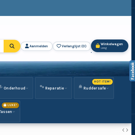
Winkelwagen
Aanmelden
Verlanglijst (
0
)
Leeg
HOT ITEM!
Onderhoud
Reparatie
Ruddersafe
LUXE!
Tassen