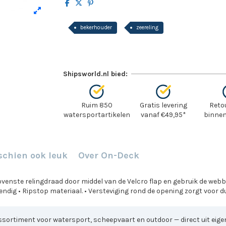
bekerhouder
zeereling
Shipsworld.nl bied:
Ruim 850
Gratis levering
Reto
watersportartikelen
vanaf €49,95*
binnen
schien ook leuk
Over On-Deck
venste relingdraad door middel van de Velcro flap en gebruik de webbi
tendig • Ripstop materiaal. • Versteviging rond de opening zorgt voor 
sortiment voor watersport, scheepvaart en outdoor — direct uit eigen