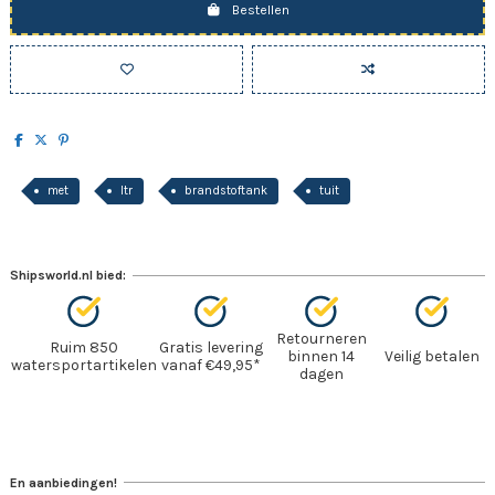
Bestellen
met
ltr
brandstoftank
tuit
Shipsworld.nl bied:
Retourneren
Ruim 850
Gratis levering
binnen 14
Veilig betalen
watersportartikelen
vanaf €49,95*
dagen
En aanbiedingen!