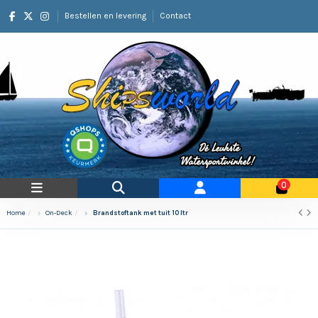
Bestellen en levering
Contact
0
Home
On-Deck
Brandstoftank met tuit 10 ltr