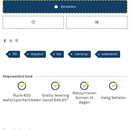
Bestellen
170
drijvend
led
zaklamp
waterdicht
Shipsworld.nl bied:
Retourneren
Ruim 850
Gratis levering
binnen 14
Veilig betalen
watersportartikelen
vanaf €49,95*
dagen