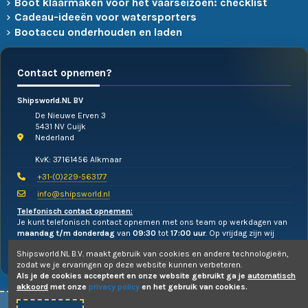
Boot klaarmaken voor het vaarseizoen: checklist
Cadeau-ideeën voor watersporters
Bootaccu onderhouden en laden
Contact opnemen?
Shipsworld.NL BV
De Nieuwe Erven 3
5431 NV Cuijk
Nederland
KvK: 37161456 Alkmaar
+31-(0)229-563177
info@shipsworld.nl
Telefonisch contact opnemen:
Je kunt telefonisch contact opnemen met ons team op werkdagen van
maandag t/m donderdag
van
09:30
tot
17:00 uur
. Op vrijdag zijn wij
alleen te mailen!
Shipsworld.NL B.V. maakt gebruik van cookies en andere technologieën,
zodat we je ervaringen op deze website kunnen verbeteren.
Als je de cookies accepteert en onze website gebruikt ga je
automatisch
akkoord
met onze
privacy policy
en het gebruik van cookies.