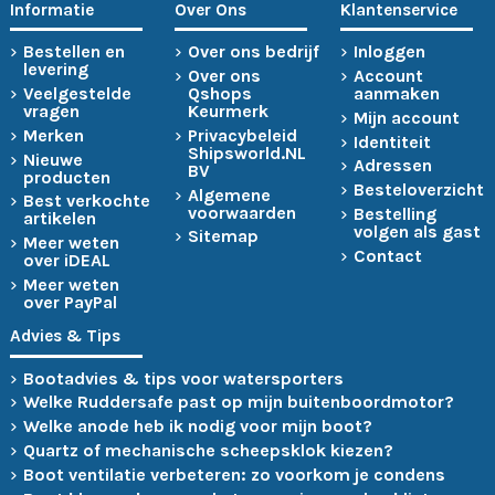
Informatie
Over Ons
Klantenservice
Bestellen en
Over ons bedrijf
Inloggen
levering
Over ons
Account
Veelgestelde
Qshops
aanmaken
vragen
Keurmerk
Mijn account
Merken
Privacybeleid
Identiteit
Shipsworld.NL
Nieuwe
Adressen
BV
producten
Besteloverzicht
Algemene
Best verkochte
voorwaarden
Bestelling
artikelen
volgen als gast
Sitemap
Meer weten
Contact
over iDEAL
Meer weten
over PayPal
Advies & Tips
Bootadvies & tips voor watersporters
Welke Ruddersafe past op mijn buitenboordmotor?
Welke anode heb ik nodig voor mijn boot?
Quartz of mechanische scheepsklok kiezen?
Boot ventilatie verbeteren: zo voorkom je condens