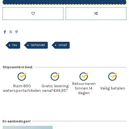
tas
lierhendel
small
Shipsworld.nl bied:
Retourneren
Ruim 850
Gratis levering
binnen 14
Veilig betalen
watersportartikelen
vanaf €49,95*
dagen
En aanbiedingen!