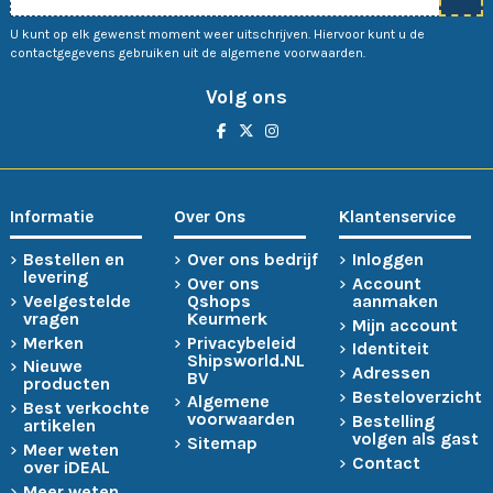
U kunt op elk gewenst moment weer uitschrijven. Hiervoor kunt u de
contactgegevens gebruiken uit de algemene voorwaarden.
Volg ons
Informatie
Over Ons
Klantenservice
Bestellen en
Over ons bedrijf
Inloggen
levering
Over ons
Account
Veelgestelde
Qshops
aanmaken
vragen
Keurmerk
Mijn account
Merken
Privacybeleid
Identiteit
Shipsworld.NL
Nieuwe
Adressen
BV
producten
Besteloverzicht
Algemene
Best verkochte
voorwaarden
Bestelling
artikelen
volgen als gast
Sitemap
Meer weten
Contact
over iDEAL
Meer weten