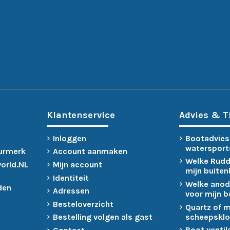
Klantenservice
Advies & T
Inloggen
Bootadvies
watersport
urmerk
Account aanmaken
Welke Rudd
world.NL
Mijn account
mijn buite
Identiteit
Welke anod
den
Adressen
voor mijn 
Besteloverzicht
Quartz of 
scheepsklo
Bestelling volgen als gast
Boot ventil