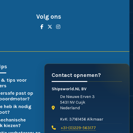
Volg ons
ips
Contact opnemen?
 & tips voor
ers
Shipsworld.NL BV
ersafe past op
De Nieuwe Erven 3
nboordmotor?
5431 NV Cuijk
e heb ik nodig
Nederland
boot?
KvK: 37161456 Alkmaar
mechanische
k kiezen?
+31-(0)229-563177
atie verbeteren: zo