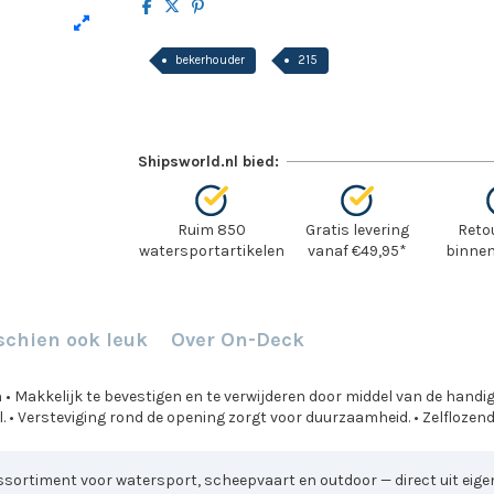
bekerhouder
215
Shipsworld.nl bied:
Ruim 850
Gratis levering
Reto
watersportartikelen
vanaf €49,95*
binnen
schien ook leuk
Over On-Deck
Makkelijk te bevestigen en te verwijderen door middel van de handige 
. • Versteviging rond de opening zorgt voor duurzaamheid. • Zelflozen
sortiment voor watersport, scheepvaart en outdoor — direct uit eigen