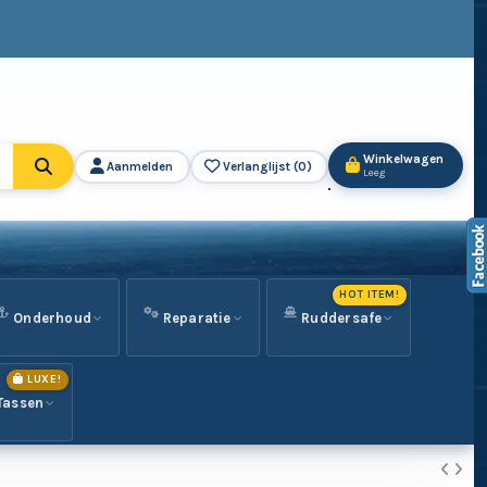
Winkelwagen
Aanmelden
Verlanglijst (
0
)
Leeg
HOT ITEM!
Onderhoud
Reparatie
Ruddersafe
LUXE!
Tassen