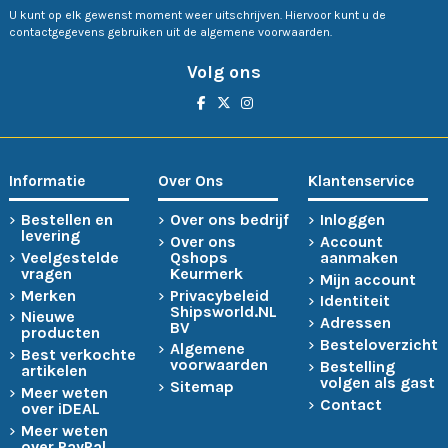
U kunt op elk gewenst moment weer uitschrijven. Hiervoor kunt u de
contactgegevens gebruiken uit de algemene voorwaarden.
Volg ons
Informatie
Over Ons
Klantenservice
Bestellen en
Over ons bedrijf
Inloggen
levering
Over ons
Account
Veelgestelde
Qshops
aanmaken
vragen
Keurmerk
Mijn account
Merken
Privacybeleid
Identiteit
Shipsworld.NL
Nieuwe
Adressen
BV
producten
Besteloverzicht
Algemene
Best verkochte
voorwaarden
Bestelling
artikelen
volgen als gast
Sitemap
Meer weten
Contact
over iDEAL
Meer weten
over PayPal