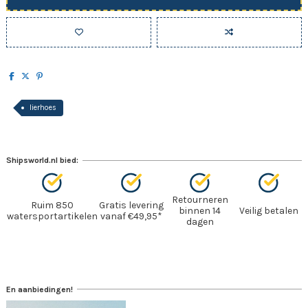
lierhoes
Shipsworld.nl bied:
Retourneren
Ruim 850
Gratis levering
binnen 14
Veilig betalen
watersportartikelen
vanaf €49,95*
dagen
En aanbiedingen!