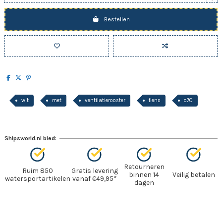
Bestellen
wit
met
ventilatierooster
flens
o70
Shipsworld.nl bied:
Retourneren
Ruim 850
Gratis levering
binnen 14
Veilig betalen
watersportartikelen
vanaf €49,95*
dagen