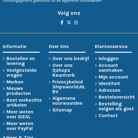
contactgegevens gebruiken uit de algemene voorwaarden.
Volg ons
Informatie
Over Ons
Klantenservice
Bestellen en
Over ons bedrijf
Inloggen
levering
Over ons
Account
Veelgestelde
Qshops
aanmaken
vragen
Keurmerk
Mijn account
Merken
Privacybeleid
Identiteit
Shipsworld.NL
Nieuwe
Adressen
BV
producten
Besteloverzicht
Algemene
Best verkochte
voorwaarden
Bestelling
artikelen
volgen als gast
Sitemap
Meer weten
Contact
over iDEAL
Meer weten
over PayPal
Advies & Tips