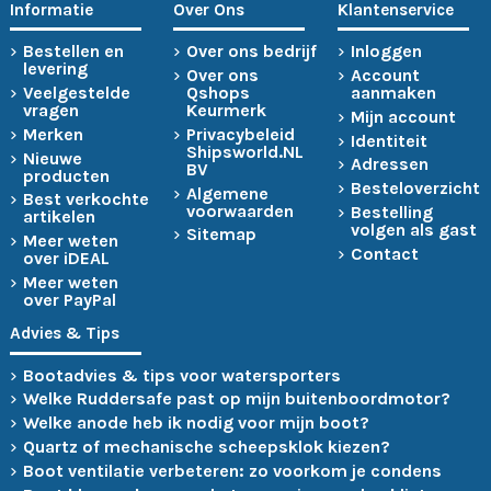
Informatie
Over Ons
Klantenservice
Bestellen en
Over ons bedrijf
Inloggen
levering
Over ons
Account
Veelgestelde
Qshops
aanmaken
vragen
Keurmerk
Mijn account
Merken
Privacybeleid
Identiteit
Shipsworld.NL
Nieuwe
Adressen
BV
producten
Besteloverzicht
Algemene
Best verkochte
voorwaarden
Bestelling
artikelen
volgen als gast
Sitemap
Meer weten
Contact
over iDEAL
Meer weten
over PayPal
Advies & Tips
Bootadvies & tips voor watersporters
Welke Ruddersafe past op mijn buitenboordmotor?
Welke anode heb ik nodig voor mijn boot?
Quartz of mechanische scheepsklok kiezen?
Boot ventilatie verbeteren: zo voorkom je condens