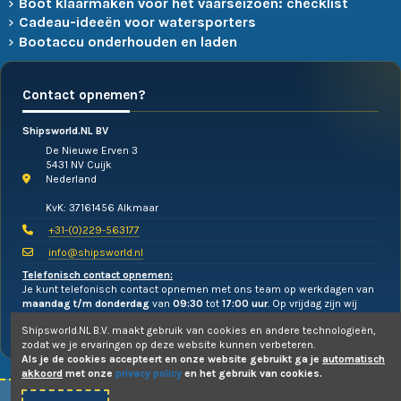
Boot klaarmaken voor het vaarseizoen: checklist
Cadeau-ideeën voor watersporters
Bootaccu onderhouden en laden
Contact opnemen?
Shipsworld.NL BV
De Nieuwe Erven 3
5431 NV Cuijk
Nederland
KvK: 37161456 Alkmaar
+31-(0)229-563177
info@shipsworld.nl
Telefonisch contact opnemen:
Je kunt telefonisch contact opnemen met ons team op werkdagen van
maandag t/m donderdag
van
09:30
tot
17:00 uur
. Op vrijdag zijn wij
alleen te mailen!
Shipsworld.NL B.V. maakt gebruik van cookies en andere technologieën,
zodat we je ervaringen op deze website kunnen verbeteren.
Als je de cookies accepteert en onze website gebruikt ga je
automatisch
akkoord
met onze
privacy policy
en het gebruik van cookies.