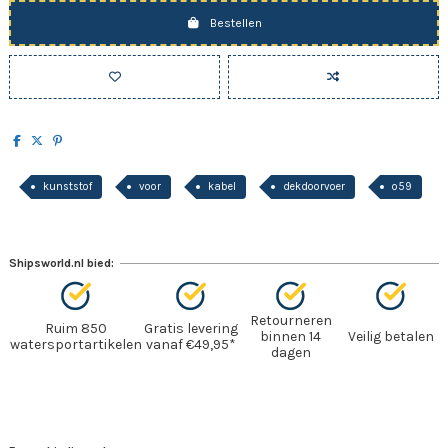
Bestellen
kunststof
voor
kabel
dekdoorvoer
o59
Shipsworld.nl bied:
Retourneren
Ruim 850
Gratis levering
binnen 14
Veilig betalen
watersportartikelen
vanaf €49,95*
dagen