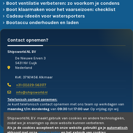
Boot ventilatie verbeteren: zo voorkom je condens
Boot klaarmaken voor het vaarseizoen: checklist
Cadeau-ideeën voor watersporters
Bootaccu onderhouden en laden
Contact opnemen?
Shipsworld.NL BV
De Nieuwe Erven 3
5431 NV Cuijk
Nederland
KvK: 37161456 Alkmaar
+31-(0)229-563177
info@shipsworld.nl
Telefonisch contact opnemen:
Je kunt telefonisch contact opnemen met ons team op werkdagen van
maandag t/m donderdag
van
09:30
tot
17:00 uur
. Op vrijdag zijn wij
alleen te mailen!
Shipsworld.NL B.V. maakt gebruik van cookies en andere technologieën,
zodat we je ervaringen op deze website kunnen verbeteren.
Als je de cookies accepteert en onze website gebruikt ga je
automatisch
akkoord
met onze
privacy policy
en het gebruik van cookies.