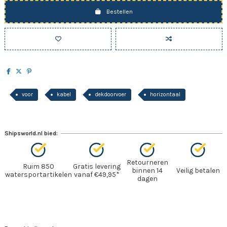
Bestellen
voor
kabel
dekdoorvoer
horizontaal
Shipsworld.nl bied:
Retourneren
Ruim 850
Gratis levering
binnen 14
Veilig betalen
watersportartikelen
vanaf €49,95*
dagen