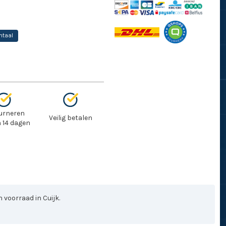
ntaal
urneren
Veilig betalen
 14 dagen
 voorraad in Cuijk.