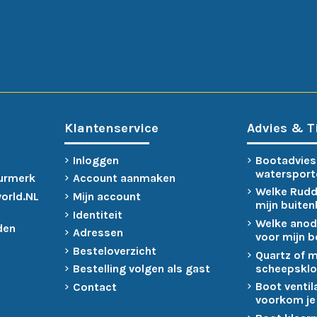
Klantenservice
Advies & T
Inloggen
Bootadvies
watersport
urmerk
Account aanmaken
Welke Rudd
world.NL
Mijn account
mijn buite
Identiteit
Welke anod
den
Adressen
voor mijn 
Besteloverzicht
Quartz of 
scheepsklo
Bestelling volgen als gast
Boot ventil
Contact
voorkom je