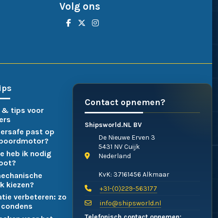
Volg ons
ips
Contact opnemen?
 & tips voor
ers
Shipsworld.NL BV
ersafe past op
De Nieuwe Erven 3
nboordmotor?
5431 NV Cuijk
e heb ik nodig
Nederland
boot?
KvK: 37161456 Alkmaar
mechanische
k kiezen?
+31-(0)229-563177
atie verbeteren: zo
info@shipsworld.nl
 condens
Telefonisch contact opnemen: