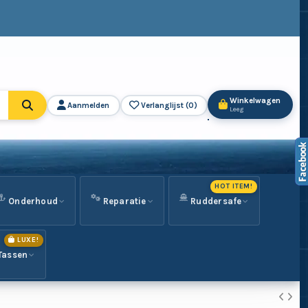
Winkelwagen
Aanmelden
Verlanglijst (
0
)
Leeg
HOT ITEM!
Onderhoud
Reparatie
Ruddersafe
LUXE!
Tassen