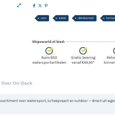
voor
kabel
dekdoorvoer
horizo
Shipsworld.nl bied:
Ruim 850
Gratis levering
Reto
watersportartikelen
vanaf €49,95*
binnen
Over On-Deck
sortiment voor watersport, scheepvaart en outdoor — direct uit eigen