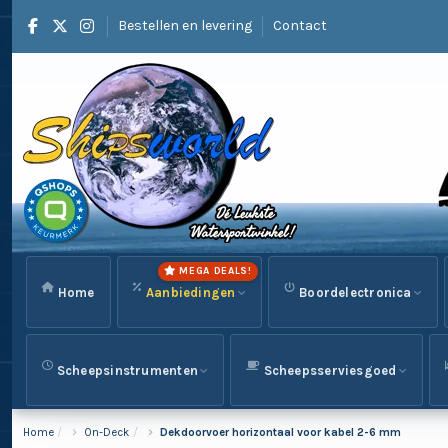
Bestellen en levering
Contact
MEGA DEALS!
Home
Aanbiedingen
Boordelectronica
Scheepsinstrumenten
Scheepsserviesgoed
Home
On-Deck
Dekdoorvoer horizontaal voor kabel 2-6 mm