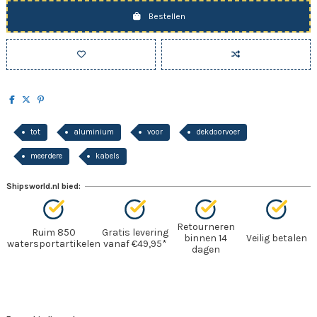
Bestellen
tot
aluminium
voor
dekdoorvoer
meerdere
kabels
Shipsworld.nl bied:
Retourneren
Ruim 850
Gratis levering
binnen 14
Veilig betalen
watersportartikelen
vanaf €49,95*
dagen