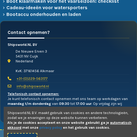
Boot klaarmaken voor het vaarseizoen: checklist
Cadeau-ideeën voor watersporters
Bootaccu onderhouden en laden
Contact opnemen?
Shipsworld.NL BV
De Nieuwe Erven 3
5431 NV Cuijk
Nederland
KvK: 37161456 Alkmaar
+31-(0)229-563177
info@shipsworld.nl
Telefonisch contact opnemen:
Je kunt telefonisch contact opnemen met ons team op werkdagen van
maandag t/m donderdag
van
09:30
tot
17:00 uur
. Op vrijdag zijn wij
alleen te mailen!
Shipsworld.NL B.V. maakt gebruik van cookies en andere technologieën,
zodat we je ervaringen op deze website kunnen verbeteren.
Als je de cookies accepteert en onze website gebruikt ga je
automatisch
akkoord
met onze
privacy policy
en het gebruik van cookies.