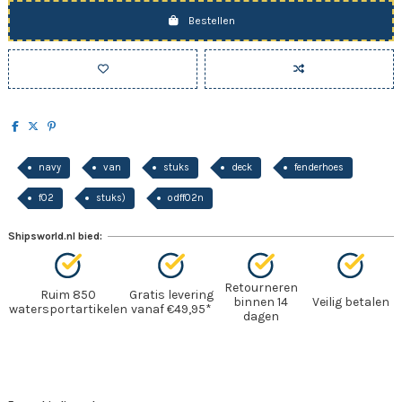
Bestellen
navy
van
stuks
deck
fenderhoes
f02
stuks)
odff02n
Shipsworld.nl bied:
Retourneren
Ruim 850
Gratis levering
binnen 14
Veilig betalen
watersportartikelen
vanaf €49,95*
dagen