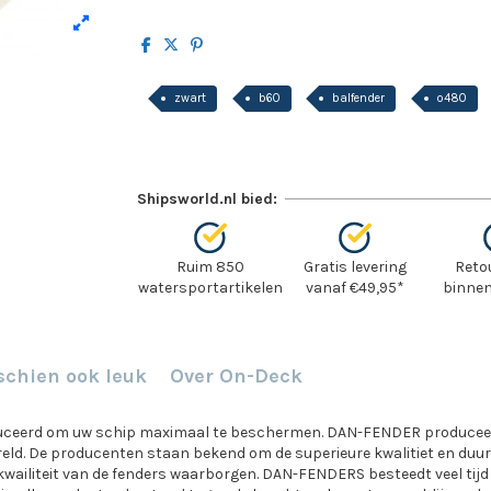
zwart
b60
balfender
o480
Shipsworld.nl bied:
Ruim 850
Gratis levering
Reto
watersportartikelen
vanaf €49,95*
binnen
schien ook leuk
Over On-Deck
oduceerd om uw schip maximaal te beschermen. DAN-FENDER produceert
eld. De producenten staan bekend om de superieure kwalitiet en duur
kwailiteit van de fenders waarborgen. DAN-FENDERS besteedt veel tijd