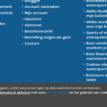
Inloggen
Bootadvies
watersport
urmerk
Account aanmaken
Welke Rudd
world.NL
Mijn account
mijn buite
Identiteit
Welke anod
den
Adressen
voor mijn 
Besteloverzicht
Quartz of 
scheepsklo
Bestelling volgen als gast
Boot ventil
Contact
voorkom je
Boot klaar
vaarseizoen
Cadeau-ide
watersport
Bootaccu o
laden
gieën, zodat we je ervaringen op deze website kunnen verbeteren.
tomatisch akkoord
met onze
privacy policy
en het gebruik van cook
oor