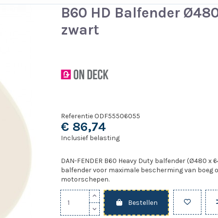
B60 HD Balfender Ø48
zwart
Referentie
ODF55506055
€ 86,74
Inclusief belasting
DAN-FENDER B60 Heavy Duty balfender (Ø480 x 64
balfender voor maximale bescherming van boeg of
motorschepen.
Bestellen