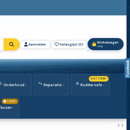
Winkelwagen
Aanmelden
Verlanglijst (
0
)
Leeg
HOT ITEM!
Onderhoud
Reparatie
Ruddersafe
LUXE!
Tassen