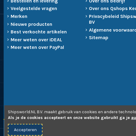
Bestellen en levering
Over ons bedrijf
Veelgestelde vragen
Over ons Qshops Ke
Merken
Privacybeleid Ships
BV
Nieuwe producten
Algemene voorwaar
Best verkochte artikelen
Sitemap
Meer weten over iDEAL
Meer weten over PayPal
Shipsworld.NL B.V. maakt gebruik van cookies en andere technolo
Als je de cookies accepteert en onze website gebruikt ga je
au
Accepteren
© 2010-2026 -
Shipsworld.NL B.V.
- Webdesign:
Uw PC Draait D