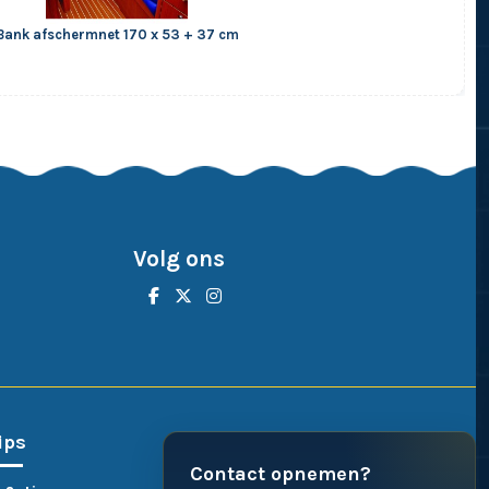
Bank afschermnet 170 x 53 + 37 cm
Volg ons
ips
Contact opnemen?