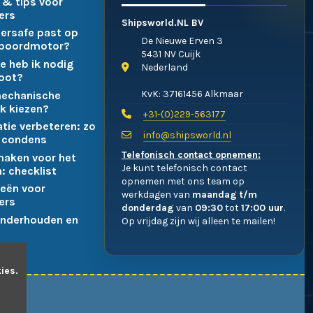
 & tips voor
ers
Shipsworld.NL BV
ersafe past op
De Nieuwe Erven 3
nboordmotor?
5431 NV Cuijk
e heb ik nodig
Nederland
boot?
KvK: 37161456 Alkmaar
mechanische
k kiezen?
+31-(0)229-563177
atie verbeteren: zo
info@shipsworld.nl
 condens
Telefonisch contact opnemen:
maken voor het
Je kunt telefonisch contact
: checklist
opnemen met ons team op
eën voor
werkdagen van
maandag t/m
ers
donderdag
van
09:30
tot
17:00 uur
.
nderhouden en
Op vrijdag zijn wij alleen te mailen!
ies.