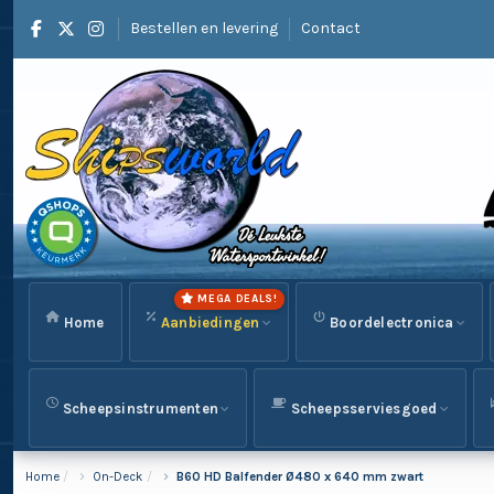
Bestellen en levering
Contact
MEGA DEALS!
Home
Aanbiedingen
Boordelectronica
Scheepsinstrumenten
Scheepsserviesgoed
Home
On-Deck
B60 HD Balfender Ø480 x 640 mm zwart