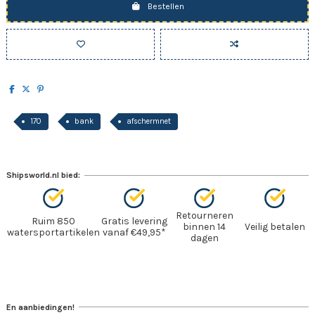
Bestellen
170
bank
afschermnet
Shipsworld.nl bied:
Retourneren
Ruim 850
Gratis levering
binnen 14
Veilig betalen
watersportartikelen
vanaf €49,95*
dagen
En aanbiedingen!