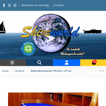
Bestellen en levering
Contact
0
Home
On-Deck
Bank afschermnet 170 x 53 + 37 cm