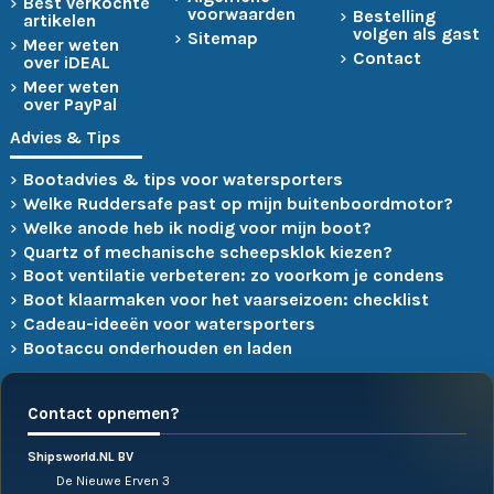
Best verkochte
voorwaarden
Bestelling
artikelen
volgen als gast
Sitemap
Meer weten
Contact
over iDEAL
Meer weten
over PayPal
Advies & Tips
Bootadvies & tips voor watersporters
Welke Ruddersafe past op mijn buitenboordmotor?
Welke anode heb ik nodig voor mijn boot?
Quartz of mechanische scheepsklok kiezen?
Boot ventilatie verbeteren: zo voorkom je condens
Boot klaarmaken voor het vaarseizoen: checklist
Cadeau-ideeën voor watersporters
Bootaccu onderhouden en laden
Contact opnemen?
Shipsworld.NL BV
De Nieuwe Erven 3