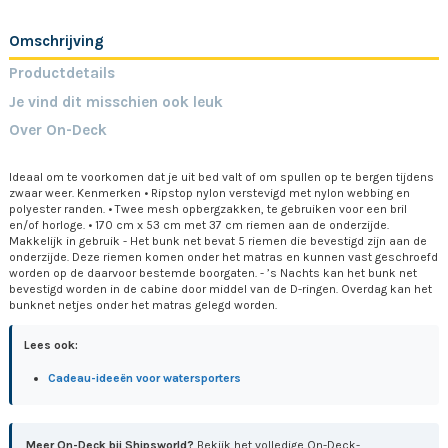
Omschrijving
Productdetails
Je vind dit misschien ook leuk
Over On-Deck
Ideaal om te voorkomen dat je uit bed valt of om spullen op te bergen tijdens
zwaar weer. Kenmerken • Ripstop nylon verstevigd met nylon webbing en
polyester randen. • Twee mesh opbergzakken, te gebruiken voor een bril
en/of horloge. • 170 cm x 53 cm met 37 cm riemen aan de onderzijde.
Makkelijk in gebruik - Het bunk net bevat 5 riemen die bevestigd zijn aan de
onderzijde. Deze riemen komen onder het matras en kunnen vast geschroefd
worden op de daarvoor bestemde boorgaten. - ’s Nachts kan het bunk net
bevestigd worden in de cabine door middel van de D-ringen. Overdag kan het
bunknet netjes onder het matras gelegd worden.
Lees ook:
Cadeau-ideeën voor watersporters
Meer On-Deck bij Shipsworld?
Bekijk het volledige On-Deck-