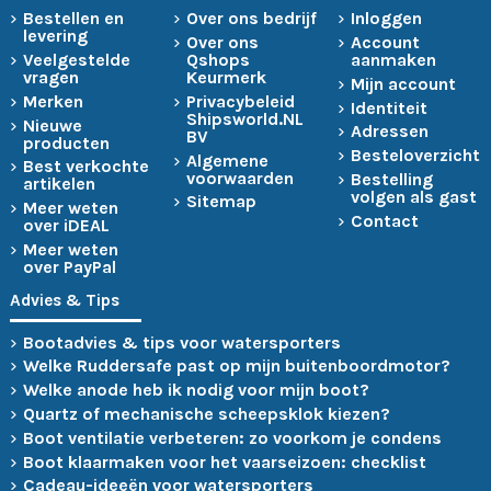
Bestellen en
Over ons bedrijf
Inloggen
levering
Over ons
Account
Veelgestelde
Qshops
aanmaken
vragen
Keurmerk
Mijn account
Merken
Privacybeleid
Identiteit
Shipsworld.NL
Nieuwe
Adressen
BV
producten
Besteloverzicht
Algemene
Best verkochte
voorwaarden
Bestelling
artikelen
volgen als gast
Sitemap
Meer weten
Contact
over iDEAL
Meer weten
over PayPal
Advies & Tips
Bootadvies & tips voor watersporters
Welke Ruddersafe past op mijn buitenboordmotor?
Welke anode heb ik nodig voor mijn boot?
Quartz of mechanische scheepsklok kiezen?
Boot ventilatie verbeteren: zo voorkom je condens
Boot klaarmaken voor het vaarseizoen: checklist
Cadeau-ideeën voor watersporters