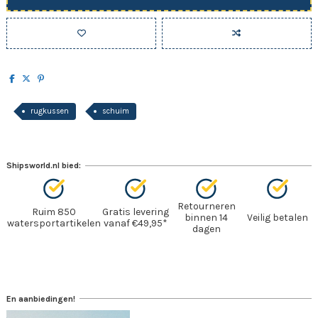
rugkussen
schuim
Shipsworld.nl bied:
Retourneren
Ruim 850
Gratis levering
binnen 14
Veilig betalen
watersportartikelen
vanaf €49,95*
dagen
En aanbiedingen!