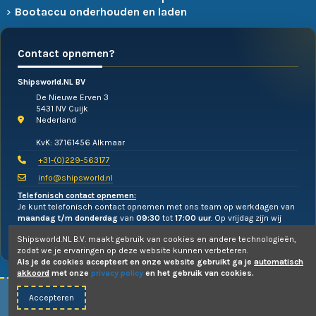
Bootaccu onderhouden en laden
Contact opnemen?
Shipsworld.NL BV
De Nieuwe Erven 3
5431 NV Cuijk
Nederland
KvK: 37161456 Alkmaar
+31-(0)229-563177
info@shipsworld.nl
Telefonisch contact opnemen:
Je kunt telefonisch contact opnemen met ons team op werkdagen van
maandag t/m donderdag
van
09:30
tot
17:00 uur
. Op vrijdag zijn wij
alleen te mailen!
Shipsworld.NL B.V. maakt gebruik van cookies en andere technologieën,
zodat we je ervaringen op deze website kunnen verbeteren.
Als je de cookies accepteert en onze website gebruikt ga je
automatisch
akkoord
met onze
privacy policy
en het gebruik van cookies.
Accepteren
© 2010-2026 -
Shipsworld.NL B.V.
- Webdesign:
Uw PC Draait Door