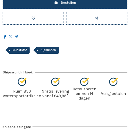
Bestellen
kunststof
rugkussen
Shipsworld.nl bied:
Retourneren
Ruim 850
Gratis levering
binnen 14
Veilig betalen
watersportartikelen
vanaf €49,95*
dagen
En aanbiedingen!