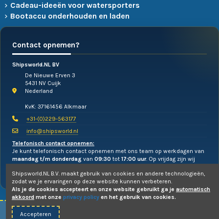
Cadeau-ideeën voor watersporters
Bootaccu onderhouden en laden
Contact opnemen?
Shipsworld.NL BV
De Nieuwe Erven 3
5431 NV Cuijk
Nederland
KvK: 37161456 Alkmaar
+31-(0)229-563177
info@shipsworld.nl
Telefonisch contact opnemen:
Je kunt telefonisch contact opnemen met ons team op werkdagen van
maandag t/m donderdag
van
09:30
tot
17:00 uur
. Op vrijdag zijn wij
alleen te mailen!
Shipsworld.NL B.V. maakt gebruik van cookies en andere technologieën,
zodat we je ervaringen op deze website kunnen verbeteren.
Als je de cookies accepteert en onze website gebruikt ga je
automatisch
akkoord
met onze
privacy policy
en het gebruik van cookies.
Accepteren
© 2010-2026 -
Shipsworld.NL B.V.
- Webdesign:
Uw PC Draait Door