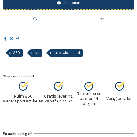
Bestellen
280
rvs
ruitenwisserblad
Shipsworld.nl bied:
Retourneren
Ruim 850
Gratis levering
binnen 14
Veilig betalen
watersportartikelen
vanaf €49,95*
dagen
En aanbiedingen!