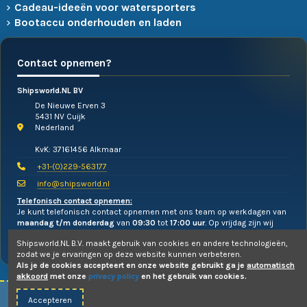
Cadeau-ideeën voor watersporters
Bootaccu onderhouden en laden
Contact opnemen?
Shipsworld.NL BV
De Nieuwe Erven 3
5431 NV Cuijk
Nederland
KvK: 37161456 Alkmaar
+31-(0)229-563177
info@shipsworld.nl
Telefonisch contact opnemen:
Je kunt telefonisch contact opnemen met ons team op werkdagen van
maandag t/m donderdag
van
09:30
tot
17:00 uur
. Op vrijdag zijn wij
alleen te mailen!
Shipsworld.NL B.V. maakt gebruik van cookies en andere technologieën,
zodat we je ervaringen op deze website kunnen verbeteren.
Als je de cookies accepteert en onze website gebruikt ga je
automatisch
akkoord
met onze
privacy policy
en het gebruik van cookies.
Accepteren
© 2010-2026 -
Shipsworld.NL B.V.
- Webdesign:
Uw PC Draait Door