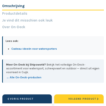
Omschrijving
Productdetails
Je vind dit misschien ook leuk
Over On-Deck
Lees ook:
Cadeau-ideeën voor watersporters
Meer On-Deck bij Shipsworld?
Bekijk het volledige On-Deck-
assortiment voor watersport, scheepvaart en outdoor — direct uit eigen
voorraad in Cuijk.
→ Alle On-Deck-producten
VORIG PRODUCT
VOLGEND PRODUCT