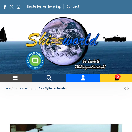
Bestellen en levering
Contact
0
Home
On-Deck
Gas Cylinder houder