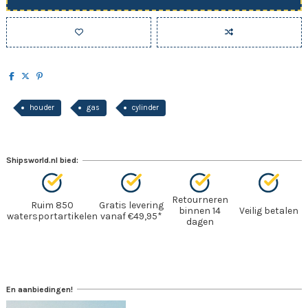
houder
gas
cylinder
Shipsworld.nl bied:
Retourneren
Ruim 850
Gratis levering
binnen 14
Veilig betalen
watersportartikelen
vanaf €49,95*
dagen
En aanbiedingen!