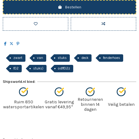
Bestellen
zwart
van
stuks
deck
fenderhoes
f02
stuks)
odff02z
Shipsworld.nl bied:
Retourneren
Ruim 850
Gratis levering
binnen 14
Veilig betalen
watersportartikelen
vanaf €49,95*
dagen