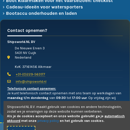
Boot klaarmaken voor het vaarseizoen: checklist
Cadeau-ideeën voor watersporters
Bootaccu onderhouden en laden
Contact opnemen?
Shipsworld.NL BV
De Nieuwe Erven 3
5431 NV Cuijk
Nederland
KvK: 37161456 Alkmaar
+31-(0)229-563177
info@shipsworld.nl
Telefonisch contact opnemen:
Je kunt telefonisch contact opnemen met ons team op werkdagen van
maandag t/m donderdag
van
09:30
tot
17:00 uur
. Op vrijdag zijn wij
alleen te mailen!
Shipsworld.NL B.V. maakt gebruik van cookies en andere technologieën,
zodat we je ervaringen op deze website kunnen verbeteren.
Als je de cookies accepteert en onze website gebruikt ga je
automatisch
akkoord
met onze
privacy policy
en het gebruik van cookies.