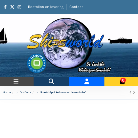
Bestellen en levering
Contact
0
Home
On-Deck
Roeidolpot inbouw wit kunststof