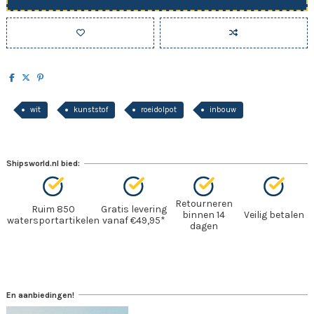
wit
kunststof
roeidolpot
inbouw
Shipsworld.nl bied:
Retourneren
Ruim 850
Gratis levering
binnen 14
Veilig betalen
watersportartikelen
vanaf €49,95*
dagen
En aanbiedingen!