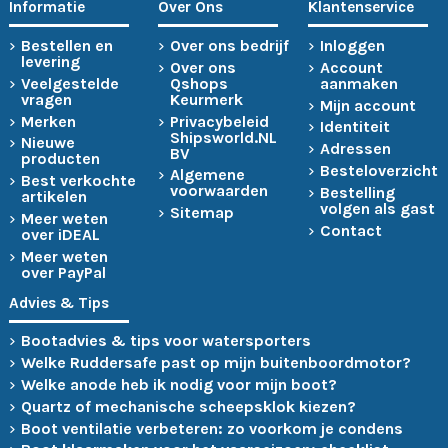
Informatie
Over Ons
Klantenservice
Bestellen en
Over ons bedrijf
Inloggen
levering
Over ons
Account
Veelgestelde
Qshops
aanmaken
vragen
Keurmerk
Mijn account
Merken
Privacybeleid
Identiteit
Shipsworld.NL
Nieuwe
Adressen
BV
producten
Besteloverzicht
Algemene
Best verkochte
voorwaarden
Bestelling
artikelen
volgen als gast
Sitemap
Meer weten
Contact
over iDEAL
Meer weten
over PayPal
Advies & Tips
Bootadvies & tips voor watersporters
Welke Ruddersafe past op mijn buitenboordmotor?
Welke anode heb ik nodig voor mijn boot?
Quartz of mechanische scheepsklok kiezen?
Boot ventilatie verbeteren: zo voorkom je condens