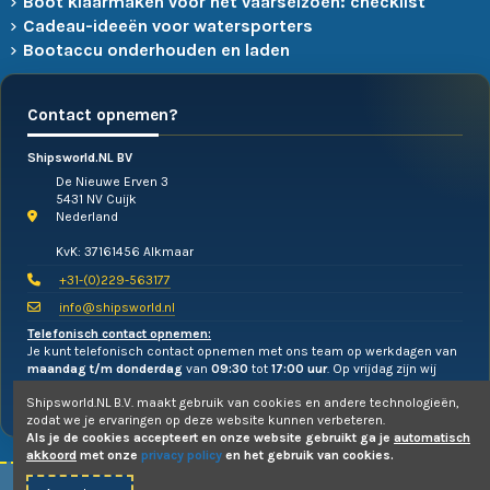
Boot klaarmaken voor het vaarseizoen: checklist
Cadeau-ideeën voor watersporters
Bootaccu onderhouden en laden
Contact opnemen?
Shipsworld.NL BV
De Nieuwe Erven 3
5431 NV Cuijk
Nederland
KvK: 37161456 Alkmaar
+31-(0)229-563177
info@shipsworld.nl
Telefonisch contact opnemen:
Je kunt telefonisch contact opnemen met ons team op werkdagen van
maandag t/m donderdag
van
09:30
tot
17:00 uur
. Op vrijdag zijn wij
alleen te mailen!
Shipsworld.NL B.V. maakt gebruik van cookies en andere technologieën,
zodat we je ervaringen op deze website kunnen verbeteren.
Als je de cookies accepteert en onze website gebruikt ga je
automatisch
akkoord
met onze
privacy policy
en het gebruik van cookies.