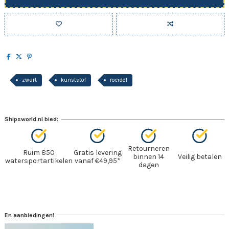
zwart
kunststof
roeidol
Shipsworld.nl bied:
Retourneren
Ruim 850
Gratis levering
binnen 14
Veilig betalen
watersportartikelen
vanaf €49,95*
dagen
En aanbiedingen!