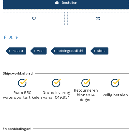
Bestellen
houder
voor
reddingsboeilicht
stella
Shipsworld.nl bied:
Retourneren
Ruim 850
Gratis levering
binnen 14
Veilig betalen
watersportartikelen
vanaf €49,95*
dagen
En aanbiedingen!