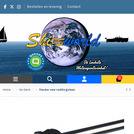
Bestellen en levering
Contact
0
Home
On-Deck
Houder voor reddingsboei