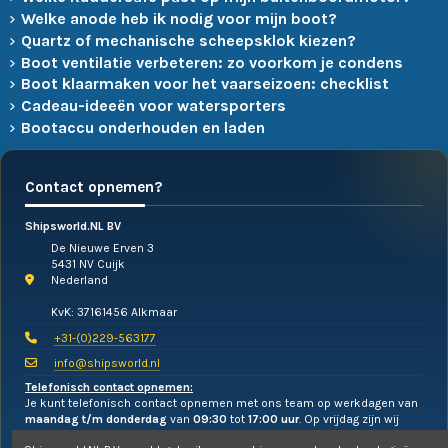
Welke anode heb ik nodig voor mijn boot?
Quartz of mechanische scheepsklok kiezen?
Boot ventilatie verbeteren: zo voorkom je condens
Boot klaarmaken voor het vaarseizoen: checklist
Cadeau-ideeën voor watersporters
Bootaccu onderhouden en laden
Contact opnemen?
Shipsworld.NL BV
De Nieuwe Erven 3
5431 NV Cuijk
Nederland
KvK: 37161456 Alkmaar
+31-(0)229-563177
info@shipsworld.nl
Telefonisch contact opnemen:
Je kunt telefonisch contact opnemen met ons team op werkdagen van
maandag t/m donderdag
van
09:30
tot
17:00 uur
. Op vrijdag zijn wij
alleen te mailen!