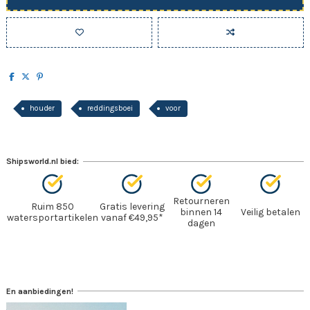
houder
reddingsboei
voor
Shipsworld.nl bied:
Retourneren
Ruim 850
Gratis levering
binnen 14
Veilig betalen
watersportartikelen
vanaf €49,95*
dagen
En aanbiedingen!