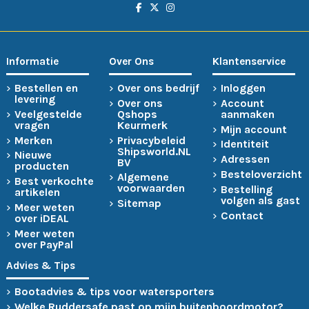
Informatie
Over Ons
Klantenservice
Bestellen en
Over ons bedrijf
Inloggen
levering
Over ons
Account
Veelgestelde
Qshops
aanmaken
vragen
Keurmerk
Mijn account
Merken
Privacybeleid
Identiteit
Shipsworld.NL
Nieuwe
Adressen
BV
producten
Besteloverzicht
Algemene
Best verkochte
voorwaarden
Bestelling
artikelen
volgen als gast
Sitemap
Meer weten
Contact
over iDEAL
Meer weten
over PayPal
Advies & Tips
Bootadvies & tips voor watersporters
Welke Ruddersafe past op mijn buitenboordmotor?