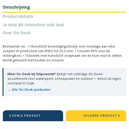
Omschrijving
Productdetails
Je vind dit misschien ook leuk
Over On-Deck
Bestaande uit : • 1 Kunststof bevestigingsblokje voor montage aan elke
scepter of preekstoel van Ø18.5 tot 25.5 mm. • 1 Houder RVS voor de
reddingboei. • 1 Elastiek met kunststof snaphaak om de boei vast te zetten.
Wordt geleverd met bouten en moeren.
Meer On-Deck bij Shipsworld?
Bekijk het volledige On-Deck-
assortiment voor watersport, scheepvaart en outdoor — direct uit eigen
voorraad in Cuijk.
→ Alle On-Deck-producten
VORIG PRODUCT
VOLGEND PRODUCT