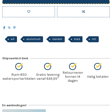
wit
aluminium
roeiriem
blad
mtr
Shipsworld.nl bied:
Retourneren
Ruim 850
Gratis levering
binnen 14
Veilig betalen
watersportartikelen
vanaf €49,95*
dagen
En aanbiedingen!