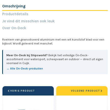
Omschrijving
Productdetails
Je vind dit misschien ook leuk
Over On-Deck
Roeiriem van geanodiseerd aluminium met een wit kunststof blad voor een
bijboot. Wordt geleverd met manchet.
Meer On-Deck bij Shipsworld?
Bekijk het volledige On-Deck-
assortiment voor watersport, scheepvaart en outdoor — direct uit eigen
voorraad in Cuijk.
→ Alle On-Deck-producten
VORIG PRODUCT
VOLGEND PRODUCT