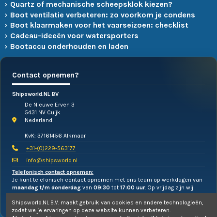
Quartz of mechanische scheepsklok kiezen?
Boot ventilatie verbeteren: zo voorkom je condens
Boot klaarmaken voor het vaarseizoen: checklist
Cadeau-ideeën voor watersporters
Bootaccu onderhouden en laden
Contact opnemen?
Shipsworld.NL BV
De Nieuwe Erven 3
5431 NV Cuijk
Nederland
KvK: 37161456 Alkmaar
+31-(0)229-563177
info@shipsworld.nl
Telefonisch contact opnemen:
Je kunt telefonisch contact opnemen met ons team op werkdagen van
maandag t/m donderdag
van
09:30
tot
17:00 uur
. Op vrijdag zijn wij
alleen te mailen!
Shipsworld.NL B.V. maakt gebruik van cookies en andere technologieën,
zodat we je ervaringen op deze website kunnen verbeteren.