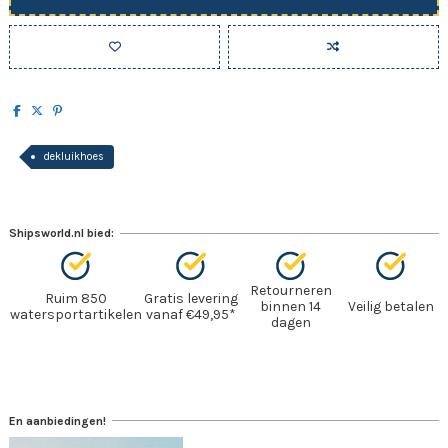
dekluikhoes
Shipsworld.nl bied:
Retourneren
Ruim 850
Gratis levering
binnen 14
Veilig betalen
watersportartikelen
vanaf €49,95*
dagen
En aanbiedingen!