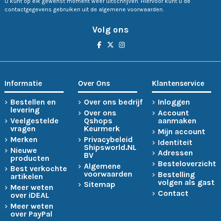
U kunt op elk gewenst moment weer uitschrijven. Hiervoor kunt u de
contactgegevens gebruiken uit de algemene voorwaarden.
Volg ons
Informatie
Over Ons
Klantenservice
Bestellen en
Over ons bedrijf
Inloggen
levering
Over ons
Account
Veelgestelde
Qshops
aanmaken
vragen
Keurmerk
Mijn account
Merken
Privacybeleid
Identiteit
Shipsworld.NL
Nieuwe
Adressen
BV
producten
Besteloverzicht
Algemene
Best verkochte
voorwaarden
Bestelling
artikelen
volgen als gast
Sitemap
Meer weten
Contact
over iDEAL
Meer weten
over PayPal