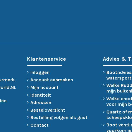
Klantenservice
Advies & T
Inloggen
Bootadvies
watersport
urmerk
Account aanmaken
Welke Rudd
world.NL
Mijn account
mijn buite
Identiteit
Welke anod
den
Adressen
voor mijn 
Besteloverzicht
Quartz of 
scheepsklo
Bestelling volgen als gast
Boot ventil
Contact
voorkom je