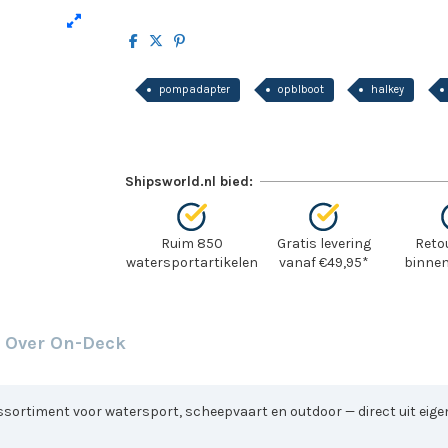
pompadapter
opblboot
halkey
Shipsworld.nl bied:
Ruim 850
Gratis levering
Reto
watersportartikelen
vanaf €49,95*
binnen
Over On-Deck
sortiment voor watersport, scheepvaart en outdoor — direct uit eigen