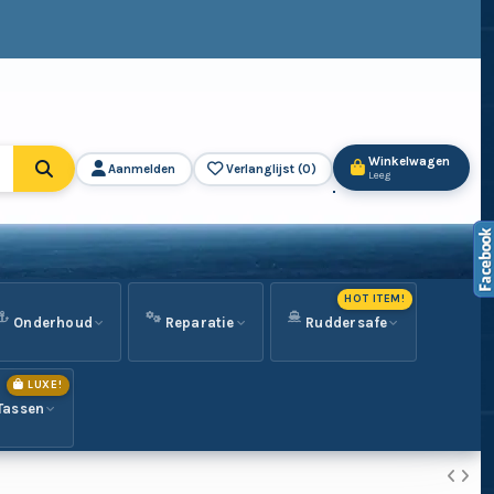
Winkelwagen
Aanmelden
Verlanglijst (
0
)
Leeg
HOT ITEM!
Onderhoud
Reparatie
Ruddersafe
LUXE!
Tassen