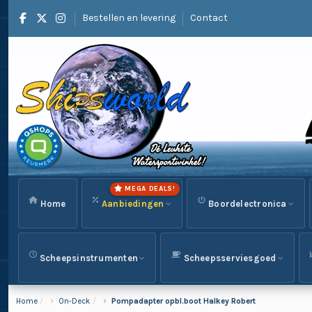
Bestellen en levering
Contact
MEGA DEALS!
Home
Aanbiedingen
Boordelectronica
Scheepsinstrumenten
Scheepsserviesgoed
Home
On-Deck
Pompadapter opbl.boot Halkey Robert