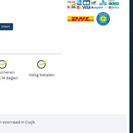
robert
urneren
Veilig betalen
 14 dagen
 voorraad in Cuijk.