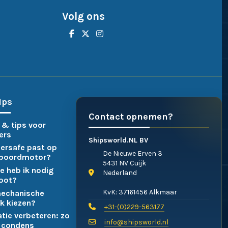
Volg ons
ips
Contact opnemen?
 & tips voor
ers
Shipsworld.NL BV
ersafe past op
De Nieuwe Erven 3
nboordmotor?
5431 NV Cuijk
e heb ik nodig
Nederland
boot?
KvK: 37161456 Alkmaar
mechanische
k kiezen?
+31-(0)229-563177
atie verbeteren: zo
info@shipsworld.nl
 condens