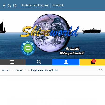
Bestellen en levering
Contact
0
Home
On-Deck
Pompbal met slang 2 mtr