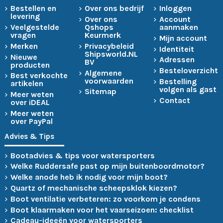
Bestellen en
Over ons bedrijf
Inloggen
levering
Over ons
Account
Veelgestelde
Qshops
aanmaken
vragen
Keurmerk
Mijn account
Merken
Privacybeleid
Identiteit
Shipsworld.NL
Nieuwe
Adressen
BV
producten
Besteloverzicht
Algemene
Best verkochte
voorwaarden
Bestelling
artikelen
volgen als gast
Sitemap
Meer weten
Contact
over iDEAL
Meer weten
over PayPal
Advies & Tips
Bootadvies & tips voor watersporters
Welke Ruddersafe past op mijn buitenboordmotor?
Welke anode heb ik nodig voor mijn boot?
Quartz of mechanische scheepsklok kiezen?
Boot ventilatie verbeteren: zo voorkom je condens
Boot klaarmaken voor het vaarseizoen: checklist
Cadeau-ideeën voor watersporters