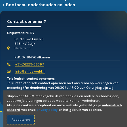
Bootaccu onderhouden en laden
Contact opnemen?
Shipsworld.NL BV
De Nieuwe Erven 3
5431 NV Cuijk
Nederland
KvK: 37161456 Alkmaar
+31-(0)229-563177
info@shipsworld.nl
Telefonisch contact opnemen:
Je kunt telefonisch contact opnemen met ons team op werkdagen van
maandag t/m donderdag
van
09:30
tot
17:00 uur
. Op vrijdag zijn wij
alleen te mailen!
Shipsworld.NL B.V. maakt gebruik van cookies en andere technologieën,
zodat we je ervaringen op deze website kunnen verbeteren.
Als je de cookies accepteert en onze website gebruikt ga je
automatisch
akkoord
met onze
privacy policy
en het gebruik van cookies.
Accepteren
© 2010-2026 -
Shipsworld.NL B.V.
- Webdesign:
Uw PC Draait Door