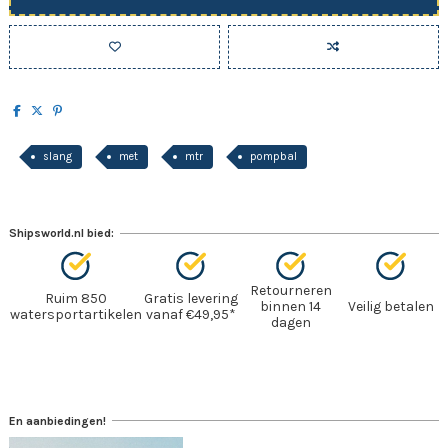
slang
met
mtr
pompbal
Shipsworld.nl bied:
Retourneren
Ruim 850
Gratis levering
binnen 14
Veilig betalen
watersportartikelen
vanaf €49,95*
dagen
En aanbiedingen!