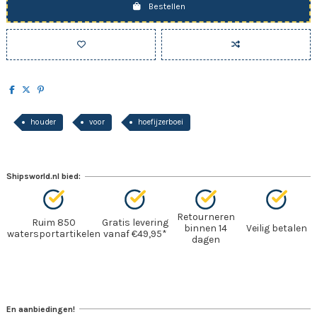
Bestellen
houder
voor
hoefijzerboei
Shipsworld.nl bied:
Retourneren
Ruim 850
Gratis levering
binnen 14
Veilig betalen
watersportartikelen
vanaf €49,95*
dagen
En aanbiedingen!