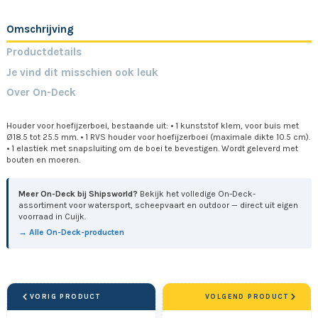
Omschrijving
Productdetails
Je vind dit misschien ook leuk
Over On-Deck
Houder voor hoefijzerboei, bestaande uit: • 1 kunststof klem, voor buis met
Ø18.5 tot 25.5 mm. • 1 RVS houder voor hoefijzerboei (maximale dikte 10.5 cm).
• 1 elastiek met snapsluiting om de boei te bevestigen. Wordt geleverd met
bouten en moeren.
Meer On-Deck bij Shipsworld?
Bekijk het volledige On-Deck-
assortiment voor watersport, scheepvaart en outdoor — direct uit eigen
voorraad in Cuijk.
→ Alle On-Deck-producten
VORIG PRODUCT
VOLGEND PRODUCT