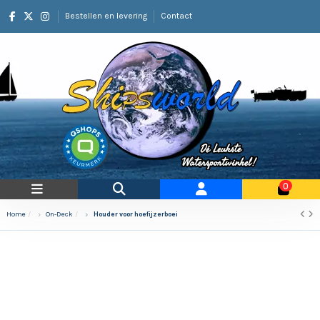
Bestellen en levering
Contact
0
Home
On-Deck
Houder voor hoefijzerboei