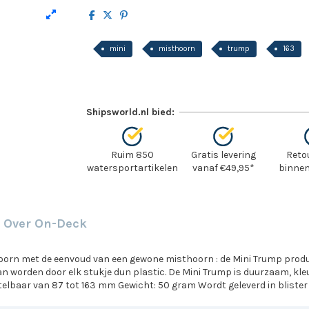
mini
misthoorn
trump
163
Shipsworld.nl bied:
Ruim 850
Gratis levering
Reto
watersportartikelen
vanaf €49,95*
binnen
Over On-Deck
oorn met de eenvoud van een gewone misthoorn : de Mini Trump produ
an worden door elk stukje dun plastic. De Mini Trump is duurzaam, kle
telbaar van 87 tot 163 mm Gewicht: 50 gram Wordt geleverd in blister