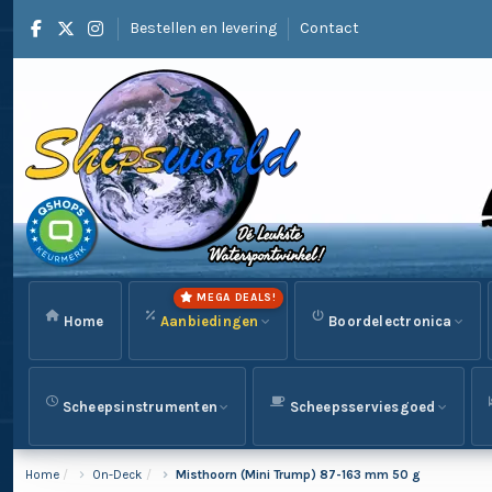
Bestellen en levering
Contact
MEGA DEALS!
Home
Aanbiedingen
Boordelectronica
Scheepsinstrumenten
Scheepsserviesgoed
Home
On-Deck
Misthoorn (Mini Trump) 87-163 mm 50 g