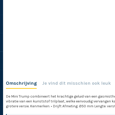
Omschrijving
Je vind dit misschien ook leuk
De Mini Trump combineert het krachtige geluid van een gasmisth
vibratie van een kunststof trilplaat, welke eenvoudig vervangen k
grotere versie. Kenmerken: • Drijft Afmeting: Ø50 mm Lengte: vers