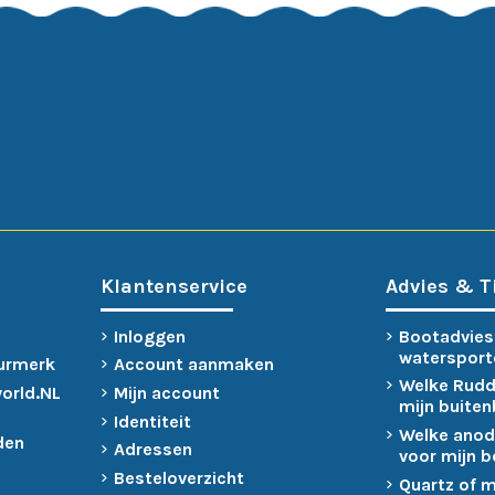
Klantenservice
Advies & T
Inloggen
Bootadvies
watersport
urmerk
Account aanmaken
Welke Rudd
world.NL
Mijn account
mijn buite
Identiteit
Welke anod
den
Adressen
voor mijn 
Besteloverzicht
Quartz of 