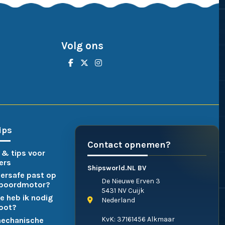
Volg ons
ips
Contact opnemen?
 & tips voor
ers
Shipsworld.NL BV
ersafe past op
De Nieuwe Erven 3
nboordmotor?
5431 NV Cuijk
e heb ik nodig
Nederland
boot?
KvK: 37161456 Alkmaar
mechanische