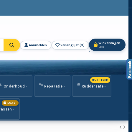
Winkelwagen
Aanmelden
Verlanglijst (
0
)
Leeg
HOT ITEM!
Onderhoud
Reparatie
Ruddersafe
LUXE!
Tassen