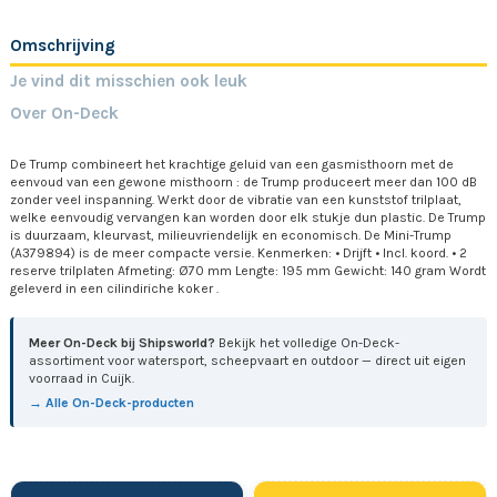
Omschrijving
Je vind dit misschien ook leuk
Over On-Deck
De Trump combineert het krachtige geluid van een gasmisthoorn met de
eenvoud van een gewone misthoorn : de Trump produceert meer dan 100 dB
zonder veel inspanning. Werkt door de vibratie van een kunststof trilplaat,
welke eenvoudig vervangen kan worden door elk stukje dun plastic. De Trump
is duurzaam, kleurvast, milieuvriendelijk en economisch. De Mini-Trump
(A379894) is de meer compacte versie. Kenmerken: • Drijft • Incl. koord. • 2
reserve trilplaten Afmeting: Ø70 mm Lengte: 195 mm Gewicht: 140 gram Wordt
geleverd in een cilindiriche koker .
Meer On-Deck bij Shipsworld?
Bekijk het volledige On-Deck-
assortiment voor watersport, scheepvaart en outdoor — direct uit eigen
voorraad in Cuijk.
→ Alle On-Deck-producten