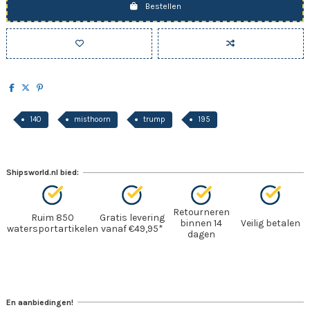
Bestellen
140
misthoorn
trump
195
Shipsworld.nl bied:
Retourneren
Ruim 850
Gratis levering
binnen 14
Veilig betalen
watersportartikelen
vanaf €49,95*
dagen
En aanbiedingen!