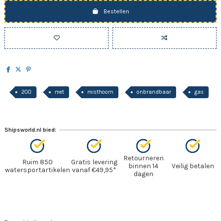
Bestellen
200
met
misthoorn
onbrandbaar
gas
Shipsworld.nl bied:
Retourneren
Ruim 850
Gratis levering
binnen 14
Veilig betalen
watersportartikelen
vanaf €49,95*
dagen