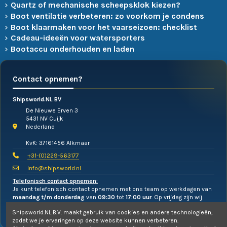
Quartz of mechanische scheepsklok kiezen?
Boot ventilatie verbeteren: zo voorkom je condens
Boot klaarmaken voor het vaarseizoen: checklist
Cadeau-ideeën voor watersporters
Bootaccu onderhouden en laden
Contact opnemen?
Shipsworld.NL BV
De Nieuwe Erven 3
5431 NV Cuijk
Nederland
KvK: 37161456 Alkmaar
+31-(0)229-563177
info@shipsworld.nl
Telefonisch contact opnemen:
Je kunt telefonisch contact opnemen met ons team op werkdagen van
maandag t/m donderdag
van
09:30
tot
17:00 uur
. Op vrijdag zijn wij
alleen te mailen!
Shipsworld.NL B.V. maakt gebruik van cookies en andere technologieën,
zodat we je ervaringen op deze website kunnen verbeteren.