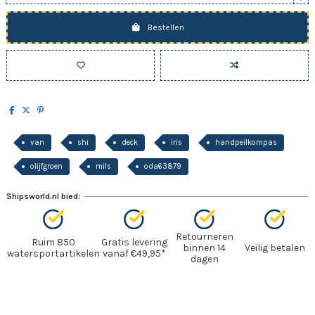
Bestellen
van
shi
deck
iris
handpeilkompas
olijfgroen
mils
oda63879
Shipsworld.nl bied:
Retourneren
Ruim 850
Gratis levering
binnen 14
Veilig betalen
watersportartikelen
vanaf €49,95*
dagen