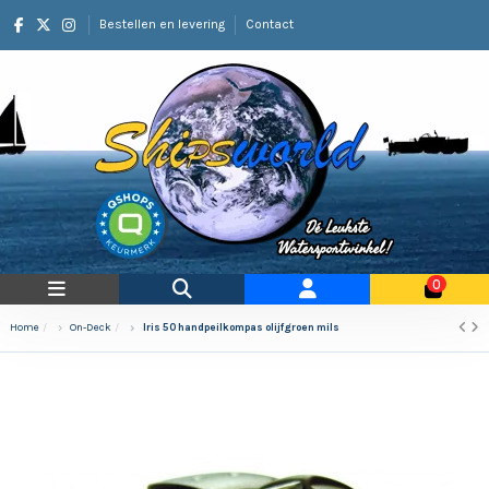
Bestellen en levering
Contact
0
Home
On-Deck
Iris 50 handpeilkompas olijfgroen mils