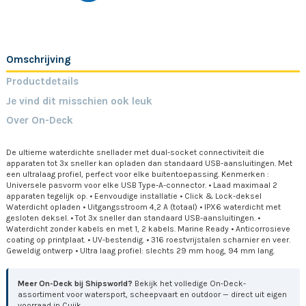
Omschrijving
Productdetails
Je vind dit misschien ook leuk
Over On-Deck
De ultieme waterdichte snellader met dual-socket connectiviteit die
apparaten tot 3x sneller kan opladen dan standaard USB-aansluitingen. Met
een ultralaag profiel, perfect voor elke buitentoepassing. Kenmerken :
Universele pasvorm voor elke USB Type-A-connector. • Laad maximaal 2
apparaten tegelijk op. • Eenvoudige installatie • Click & Lock-deksel
Waterdicht opladen • Uitgangsstroom 4,2 A (totaal) • IPX6 waterdicht met
gesloten deksel. • Tot 3x sneller dan standaard USB-aansluitingen. •
Waterdicht zonder kabels en met 1, 2 kabels. Marine Ready • Anticorrosieve
coating op printplaat. • UV-bestendig. • 316 roestvrijstalen scharnier en veer.
Geweldig ontwerp • Ultra laag profiel: slechts 29 mm hoog, 94 mm lang.
Meer On-Deck bij Shipsworld?
Bekijk het volledige On-Deck-
assortiment voor watersport, scheepvaart en outdoor — direct uit eigen
voorraad in Cuijk.