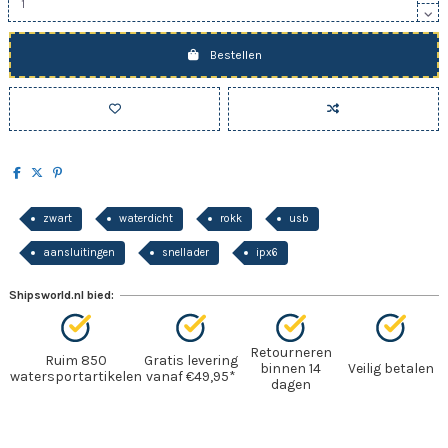
Bestellen
zwart
waterdicht
rokk
usb
aansluitingen
snellader
ipx6
Shipsworld.nl bied:
Retourneren
Ruim 850
Gratis levering
binnen 14
Veilig betalen
watersportartikelen
vanaf €49,95*
dagen