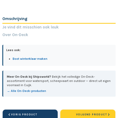
Omschrijving
Je vind dit misschien ook leuk
Over On-Deck
Lees ook:
Boot winterklaar maken
Meer On-Deck bij Shipsworld?
Bekijk het volledige On-Deck-
assortiment voor watersport, scheepvaart en outdoor — direct uit eigen
voorraad in Cuijk.
→ Alle On-Deck-producten
VORIG PRODUCT
VOLGEND PRODUCT