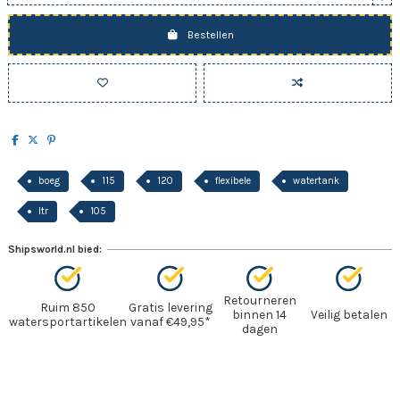
Bestellen
boeg
115
120
flexibele
watertank
ltr
105
Shipsworld.nl bied:
Retourneren
Ruim 850
Gratis levering
binnen 14
Veilig betalen
watersportartikelen
vanaf €49,95*
dagen